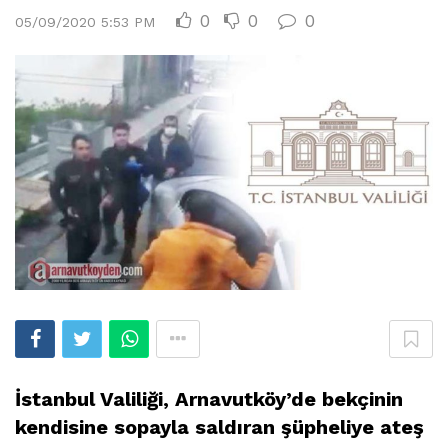
0
0
0
05/09/2020 5:53 PM
İstanbul Valiliği, Arnavutköy’de bekçinin
kendisine sopayla saldıran şüpheliye ateş