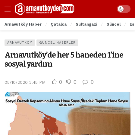
Arnavutköy Haber
Çatalca
Sultangazi
Güncel
Es
ARNAVUTKÖY
GÜNCEL HABERLER
Arnavutköy’de her 5 haneden 1’ine
sosyal yardım
0
0
0
05/10/2020 2:45 PM