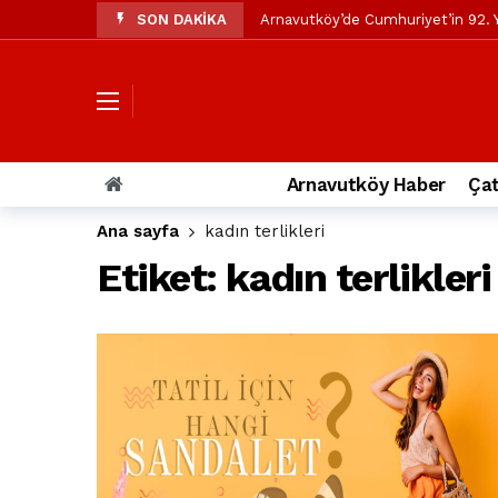
SON DAKİKA
Arnavutköy’de Cumhuriyet’in 92. Y
Mustafa Candaroğlu’ndan Özgür Öze
Özgür Özel’den Arnavutköy Beledi
Arnavutköy’ün nüfusu 2024 yılınd
Arnavutköy Taşoluk’ta seyir halin
Arnavutköy Haber
Çat
Arnavutköy İmrahor Mahallesi saki
Ana sayfa
kadın terlikleri
Arnavutköy’de 29 Ekim Cumhuriye
Etiket:
kadın terlikleri
Toprak kaydı: 3 hafriyat kamyonu b
İstanbul Havalimanı yolundaki kaz
Arnavutkoy Belediyesi’ne su baskı