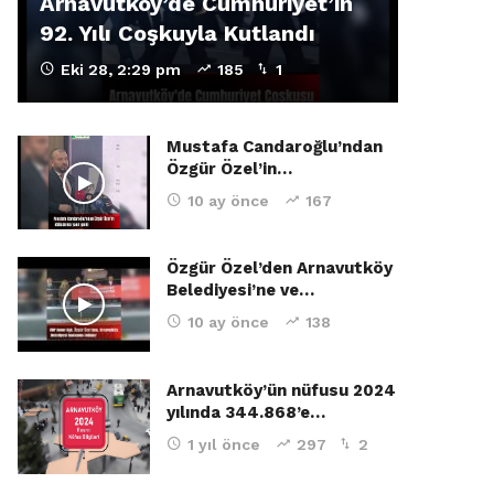
Arnavutköy’de Cumhuriyet’in
92. Yılı Coşkuyla Kutlandı
Eki 28, 2:29 pm
185
1
Mustafa Candaroğlu’ndan
Özgür Özel’in…
10 ay önce
167
Özgür Özel’den Arnavutköy
Belediyesi’ne ve…
10 ay önce
138
Arnavutköy’ün nüfusu 2024
yılında 344.868’e…
1 yıl önce
297
2