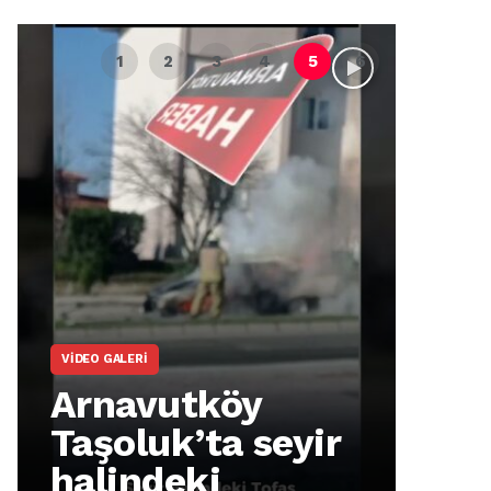
VIDEO GALERI
ARNA
Arnavutköy
Ar
Taşoluk’ta seyir
İm
halindeki
Ma