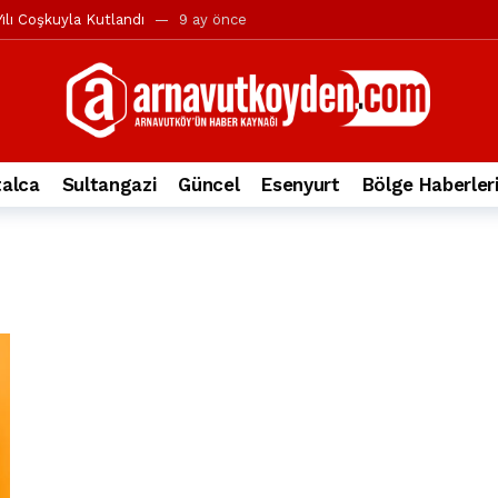
ılı Coşkuyla Kutlandı
9 ay önce
l’in iddialarına yanıt geldi
10 ay önce
yesi’ne ve Mustafa Candaroğlu’na yönelik suçlamalar
10 ay önce
a 344.868’e ulaştı
1 yıl önce
deki otomobil alev alev yandı.
2 yıl önce
alca
Sultangazi
Güncel
Esenyurt
Bölge Haberler
nleri protesto gösterisi düzenledi
2 yıl önce
t Bayramı kutlamaları coşkuyla gerçekleşti
2 yıl önce
irbirlerinin üzerine devrildi
2 yıl önce
ada, taksideki yolcu öldü
3 yıl önce
nı tepkisi
3 yıl önce