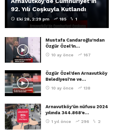
Arnavutköy’de Cumhuriyet’in
92. Yılı Coşkuyla Kutlandı
Eki 28, 2:29 pm
185
1
Mustafa Candaroğlu’ndan
Özgür Özel’in…
10 ay önce
167
Özgür Özel’den Arnavutköy
Belediyesi’ne ve…
10 ay önce
138
Arnavutköy’ün nüfusu 2024
yılında 344.868’e…
1 yıl önce
296
2