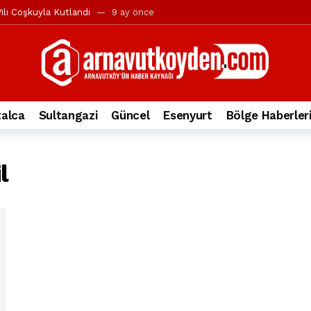
ılı Coşkuyla Kutlandı
9 ay önce
l’in iddialarına yanıt geldi
10 ay önce
yesi’ne ve Mustafa Candaroğlu’na yönelik suçlamalar
10 ay önce
a 344.868’e ulaştı
1 yıl önce
deki otomobil alev alev yandı.
2 yıl önce
alca
Sultangazi
Güncel
Esenyurt
Bölge Haberler
nleri protesto gösterisi düzenledi
2 yıl önce
t Bayramı kutlamaları coşkuyla gerçekleşti
2 yıl önce
l
irbirlerinin üzerine devrildi
2 yıl önce
ada, taksideki yolcu öldü
3 yıl önce
nı tepkisi
3 yıl önce