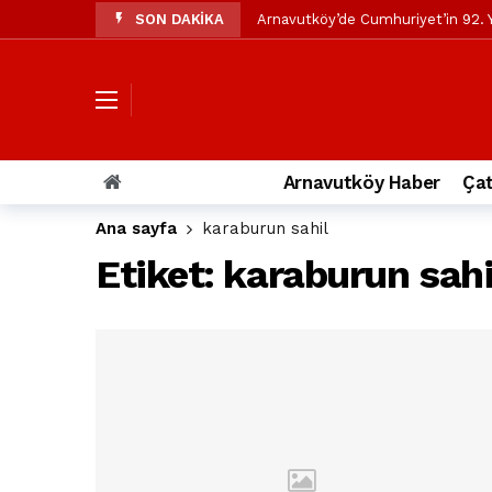
SON DAKİKA
Arnavutköy’de Cumhuriyet’in 92. Y
Mustafa Candaroğlu’ndan Özgür Öze
Özgür Özel’den Arnavutköy Beledi
Arnavutköy’ün nüfusu 2024 yılınd
Arnavutköy Taşoluk’ta seyir halin
Arnavutköy Haber
Çat
Arnavutköy İmrahor Mahallesi saki
Ana sayfa
karaburun sahil
Arnavutköy’de 29 Ekim Cumhuriye
Etiket:
karaburun sahi
Toprak kaydı: 3 hafriyat kamyonu b
İstanbul Havalimanı yolundaki kaz
Arnavutkoy Belediyesi’ne su baskı