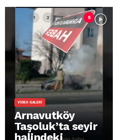
VIDEO GALERI
ARNA
Arnavutköy
Ar
Taşoluk’ta seyir
İm
halindeki
Ma