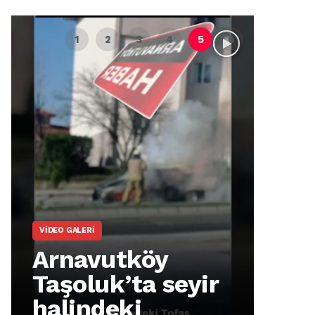
VIDEO GALERI
ARNA
Arnavutköy
Ar
Taşoluk’ta seyir
İm
halindeki
Ma