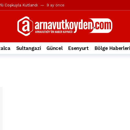
ılı Coşkuyla Kutlandı
9 ay önce
l’in iddialarına yanıt geldi
10 ay önce
yesi’ne ve Mustafa Candaroğlu’na yönelik suçlamalar
10 ay önce
a 344.868’e ulaştı
1 yıl önce
deki otomobil alev alev yandı.
2 yıl önce
alca
Sultangazi
Güncel
Esenyurt
Bölge Haberler
nleri protesto gösterisi düzenledi
2 yıl önce
t Bayramı kutlamaları coşkuyla gerçekleşti
2 yıl önce
irbirlerinin üzerine devrildi
2 yıl önce
ada, taksideki yolcu öldü
3 yıl önce
nı tepkisi
3 yıl önce