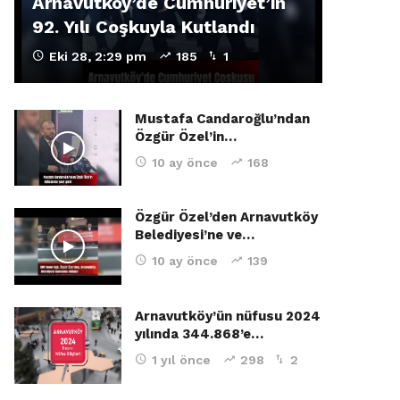
Arnavutköy’de Cumhuriyet’in
92. Yılı Coşkuyla Kutlandı
Eki 28, 2:29 pm
185
1
Mustafa Candaroğlu’ndan
Özgür Özel’in…
10 ay önce
168
Özgür Özel’den Arnavutköy
Belediyesi’ne ve…
10 ay önce
139
Arnavutköy’ün nüfusu 2024
yılında 344.868’e…
1 yıl önce
298
2