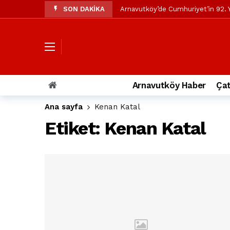
SON DAKİKA
Arnavutköy’de Cumhuriyet’in 92. Y
Mustafa Candaroğlu’ndan Özgür Öze
Özgür Özel’den Arnavutköy Beledi
Arnavutköy’ün nüfusu 2024 yılınd
Arnavutköy Taşoluk’ta seyir halin
Arnavutköy Haber
Çat
Arnavutköy İmrahor Mahallesi saki
Ana sayfa
Kenan Katal
Arnavutköy’de 29 Ekim Cumhuriye
Etiket:
Kenan Katal
Toprak kaydı: 3 hafriyat kamyonu b
İstanbul Havalimanı yolundaki kaz
Arnavutkoy Belediyesi’ne su baskı