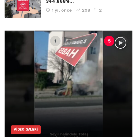
344.868’e…
1 yıl önce
298
2
VIDEO GALERI