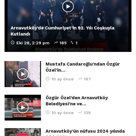
Arnavutköy’de Cumhuriyet’in 92. Yılı Coşkuyla
Kutlandı
Eki 28, 2:29 pm
185
1
Mustafa Candaroğlu’ndan Özgür
Özel’in…
10 ay önce
167
Özgür Özel’den Arnavutköy
Belediyesi’ne ve…
10 ay önce
139
Arnavutköy’ün nüfusu 2024 yılında