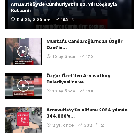
Arnavutköy’de Cumhuriyet’in 92. Yılı Coşkuyla
Kutlandı
Eki 28, 2:29 pm
193
1
Mustafa Candaroğlu’ndan Özgür
Özel’in…
10 ay önce
170
Özgür Özel’den Arnavutköy
Belediyesi’ne ve…
10 ay önce
140
Arnavutköy’ün nüfusu 2024 yılında
344.868’e…
2 yıl önce
302
2