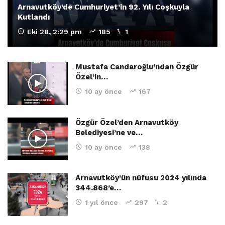
Arnavutköy’de Cumhuriyet’in 92. Yılı Coşkuyla
Kutlandı
Eki 28, 2:29 pm
185
1
Mustafa Candaroğlu’ndan Özgür
Özel’in…
10 ay önce
167
Özgür Özel’den Arnavutköy
Belediyesi’ne ve…
10 ay önce
138
Arnavutköy’ün nüfusu 2024 yılında
344.868’e…
1 yıl önce
297
2