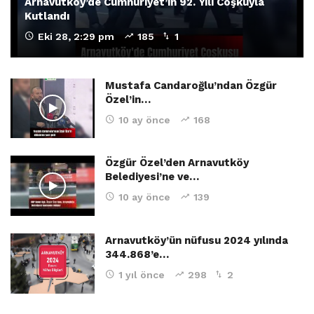
Arnavutköy’de Cumhuriyet’in 92. Yılı Coşkuyla
Kutlandı
Eki 28, 2:29 pm
185
1
Mustafa Candaroğlu’ndan Özgür
Özel’in…
10 ay önce
168
Özgür Özel’den Arnavutköy
Belediyesi’ne ve…
10 ay önce
139
Arnavutköy’ün nüfusu 2024 yılında
344.868’e…
1 yıl önce
298
2