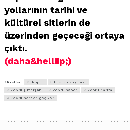
yollarının tarihi ve
kültürel sitlerin de
üzerinden geçeceği ortaya
çıktı.
(daha&helliip;)
Etiketler:
3. köprü
3.köprü çalışması
3.köprü güzergahı
3.köprü haber
3.köprü harita
3.köprü nerden geçiyor