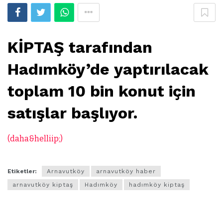
KİPTAŞ tarafından
Hadımköy’de yaptırılacak
toplam 10 bin konut için
satışlar başlıyor.
(daha&helliip;)
Etiketler:
Arnavutköy
arnavutköy haber
arnavutköy kiptaş
Hadımköy
hadımköy kiptaş