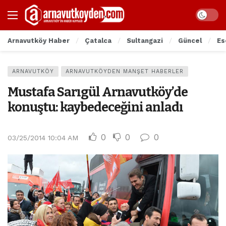
Arnavutköy Haber
Çatalca
Sultangazi
Güncel
Es
ARNAVUTKÖY
ARNAVUTKÖYDEN MANŞET HABERLER
Mustafa Sarıgül Arnavutköy’de
konuştu: kaybedeceğini anladı
0
0
0
03/25/2014 10:04 AM