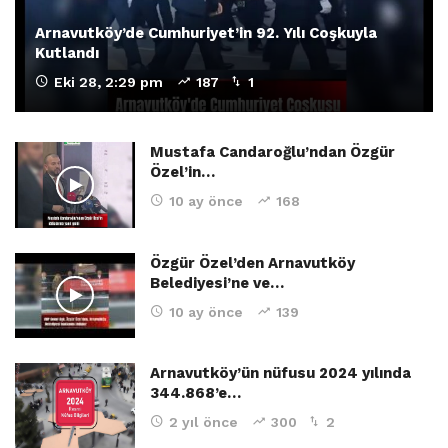
Arnavutköy’de Cumhuriyet’in 92. Yılı Coşkuyla
Kutlandı
Eki 28, 2:29 pm
187
1
Mustafa Candaroğlu’ndan Özgür
Özel’in…
10 ay önce
168
Özgür Özel’den Arnavutköy
Belediyesi’ne ve…
10 ay önce
139
Arnavutköy’ün nüfusu 2024 yılında
344.868’e…
2 yıl önce
300
2