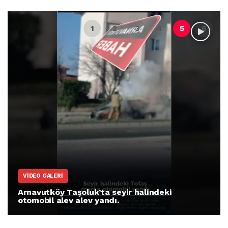
I
ARNAVUTKÖY
 Taşoluk’ta seyir halindeki
Arnavutköy 
lev alev yandı.
protesto gös