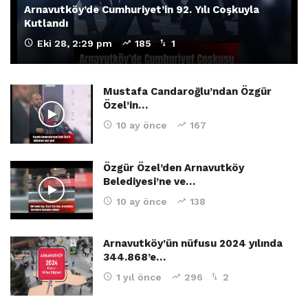
Arnavutköy’de Cumhuriyet’in 92. Yılı Coşkuyla
Kutlandı
Eki 28, 2:29 pm
185
1
Mustafa Candaroğlu’ndan Özgür
Özel’in…
10 ay önce
167
Özgür Özel’den Arnavutköy
Belediyesi’ne ve…
10 ay önce
138
Arnavutköy’ün nüfusu 2024 yılında
344.868’e…
1 yıl önce
296
2