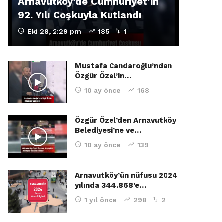
Arnavutköy’de Cumhuriyet’in
92. Yılı Coşkuyla Kutlandı
Eki 28, 2:29 pm
185
1
Mustafa Candaroğlu’ndan
Özgür Özel’in…
10 ay önce
168
Özgür Özel’den Arnavutköy
Belediyesi’ne ve…
10 ay önce
139
Arnavutköy’ün nüfusu 2024
yılında 344.868’e…
1 yıl önce
298
2