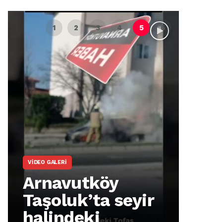
VIDEO GALERI
ARNA
Arnavutköy
Ar
Taşoluk’ta seyir
İm
halindeki
Ma