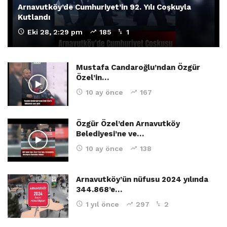
Arnavutköy’de Cumhuriyet’in 92. Yılı Coşkuyla
Kutlandı
Eki 28, 2:29 pm
185
1
Mustafa Candaroğlu’ndan Özgür
Özel’in…
10 ay önce
167
Özgür Özel’den Arnavutköy
Belediyesi’ne ve…
10 ay önce
138
Arnavutköy’ün nüfusu 2024 yılında
344.868’e…
1 yıl önce
297
2