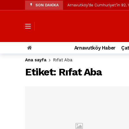
SON DAKİKA
Arnavutköy’de Cumhuriyet’in 92. Y
Mustafa Candaroğlu’ndan Özgür Öze
Özgür Özel’den Arnavutköy Beledi
Arnavutköy’ün nüfusu 2024 yılınd
Arnavutköy Taşoluk’ta seyir halin
Arnavutköy Haber
Çat
Arnavutköy İmrahor Mahallesi saki
Ana sayfa
Rıfat Aba
Arnavutköy’de 29 Ekim Cumhuriye
Etiket:
Rıfat Aba
Toprak kaydı: 3 hafriyat kamyonu b
İstanbul Havalimanı yolundaki kaz
Arnavutkoy Belediyesi’ne su baskı