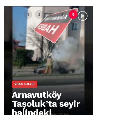
VIDEO GALERI
ARNA
Arnavutköy
Ar
Taşoluk’ta seyir
İm
halindeki
Ma