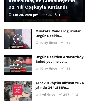
Arnavutköy’de Cumhuriyet’in
92. Yılı Coşkuyla Kutlandı
Eki 28, 2:29 pm
185
1
Mustafa Candaroğlu’ndan
Özgür Özel’in…
10 ay önce
167
Özgür Özel’den Arnavutköy
Belediyesi’ne ve…
10 ay önce
138
Arnavutköy’ün nüfusu 2024
yılında 344.868’e…
1 yıl önce
297
2