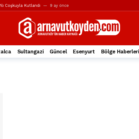
ılı Coşkuyla Kutlandı
9 ay önce
l’in iddialarına yanıt geldi
10 ay önce
yesi’ne ve Mustafa Candaroğlu’na yönelik suçlamalar
10 ay önce
a 344.868’e ulaştı
1 yıl önce
deki otomobil alev alev yandı.
2 yıl önce
alca
Sultangazi
Güncel
Esenyurt
Bölge Haberler
nleri protesto gösterisi düzenledi
2 yıl önce
t Bayramı kutlamaları coşkuyla gerçekleşti
2 yıl önce
irbirlerinin üzerine devrildi
2 yıl önce
ada, taksideki yolcu öldü
3 yıl önce
nı tepkisi
3 yıl önce