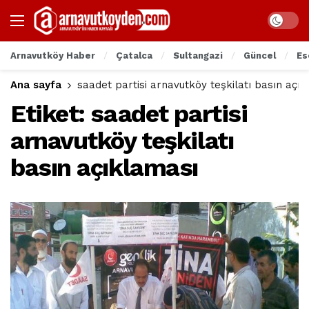
Arnavutköy Haber
Çatalca
Sultangazi
Güncel
Es
Ana sayfa
saadet partisi arnavutköy teşkilatı basın açı
Etiket:
saadet partisi
arnavutköy teşkilatı
basın açıklaması