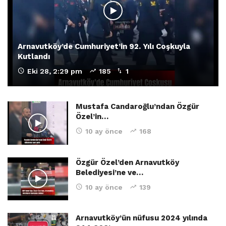
Arnavutköy’de Cumhuriyet’in 92. Yılı Coşkuyla
Kutlandı
Eki 28, 2:29 pm
185
1
Mustafa Candaroğlu’ndan Özgür
Özel’in…
10 ay önce
168
Özgür Özel’den Arnavutköy
Belediyesi’ne ve…
10 ay önce
139
Arnavutköy’ün nüfusu 2024 yılında