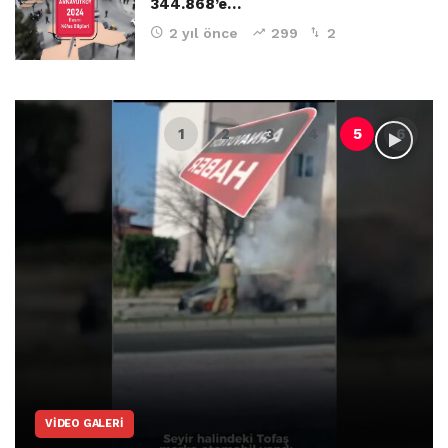
344.868’e…
2 yıl önce
299
2
VIDEO GALERI