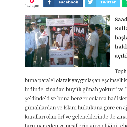
0
Facebook
Twitter
Paylaşım
Saad
Koll
başl
hakk
açık
Topl
buna paralel olarak yaygınlaşan eşcinsellik
indinde, zinadan büyük günah yoktur” ve “S
şeklindeki ve buna benzer onlarca hadisler
günahlardan ve İslam hukukuna göre en ağı
kuralları olan örf ve geleneklerinde de zi
tarumar eden ve nesillerin güvenliğini tehd