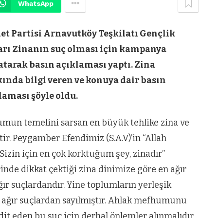
WhatsApp
et Partisi Arnavutköy Teşkilatı Gençlik
arı Zinanın suç olması için kampanya
atarak basın açıklaması yaptı. Zina
ında bilgi veren ve konuya dair basın
laması şöyle oldu.
umun temelini sarsan en büyük tehlike zina ve
tir. Peygamber Efendimiz (S.A.V)’in “Allah
izin için en çok korktuğum şey, zinadır”
inde dikkat çektiği zina dinimize göre en ağır
r suçlardandır. Yine toplumların yerleşik
na ağır suçlardan sayılmıştır. Ahlak mefhumunu
it eden bu suç için derhal önlemler alınmalıdır.