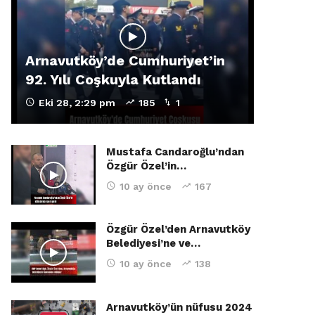
Arnavutköy’de Cumhuriyet’in
92. Yılı Coşkuyla Kutlandı
Eki 28, 2:29 pm
185
1
Mustafa Candaroğlu’ndan
Özgür Özel’in…
10 ay önce
167
Özgür Özel’den Arnavutköy
Belediyesi’ne ve…
10 ay önce
138
Arnavutköy’ün nüfusu 2024