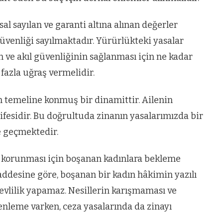
l sayılan ve garanti altına alınan değerler
güvenliği sayılmaktadır. Yürürlükteki yasalar
n ve akıl güvenliğinin sağlanması için ne kadar
fazla uğraş vermelidir.
n temeline konmuş bir dinamittir. Ailenin
fesidir. Bu doğrultuda zinanın yasalarımızda bir
e geçmektedir.
korunması için boşanan kadınlara bekleme
desine göre, boşanan bir kadın hâkimin yazılı
evlilik yapamaz. Nesillerin karışmaması ve
nleme varken, ceza yasalarında da zinayı
VIDEO GALERI