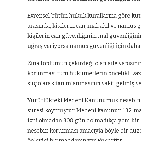
Evrensel bütün hukuk kurallarına göre kutsa
arasında, kişilerin can, mal, akıl ve namus 
kişilerin can güvenliğinin, mal güvenliğini
uğraş veriyorsa namus güvenliği için daha 
Zina toplumun çekirdeği olan aile yapısını
korunması tüm hükümetlerin öncelikli vazi
suç olarak tanımlanmasının vakti gelmiş v
Yürürlükteki Medeni Kanunumuz nesebin 
süresi koymuştur. Medeni kanunun 132. mad
izni olmadan 300 gün dolmadıkça yeni bir 
nesebin korunması amacıyla böyle bir düze
ARNAVUTKÖY
önleyici bir maddenin varlığı şarttır.