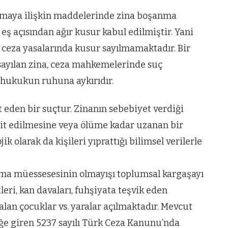
ün
Arnavutköy
Taşoluk’ta seyir
maya ilişkin maddelerinde zina boşanma
 eş açısından ağır kusur kabul edilmiştir. Yani
halindeki
ceza yasalarında kusur sayılmamaktadır. Bir
ştı
otomobil alev
ayılan zina, ceza mahkemelerinde suç
alev yandı.
hukukun ruhuna aykırıdır.
t eden bir suçtur. Zinanın sebebiyet verdiği
rit edilmesine veya ölüme kadar uzanan bir
k olarak da kişileri yıprattığı bilimsel verilerle
ırma müessesesinin olmayışı toplumsal kargaşayı
ri, kan davaları, fuhşiyata teşvik eden
kalan çocuklar vs. yaralar açılmaktadır. Mevcut
ğe giren 5237 sayılı Türk Ceza Kanunu’nda