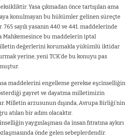
eksikliktir. Yasa çıkmadan önce tartışılan ama
yasaya konulmayan bu hükümler gelinen süreçte
 765 sayılı yasanın 440 ve 441. maddelerinde
asa Mahkemesince bu maddelerin iptal
lletin değerlerini korumakla yükümlü iktidar
ldurmak yerine, yeni TCK’de bu konuyu pas
muştur.
yasa maddelerini engelleme gerekse eşcinselliğin
sterdiği gayret ve dayatma milletimizin
 Milletin arzusunun dışında, Avrupa Birliği’nin
u atılan bir adım olacaktır.
nselliğin yaygınlaşması da insan fıtratına aykırı
ozlaşmasında önde gelen sebeplerdendir.