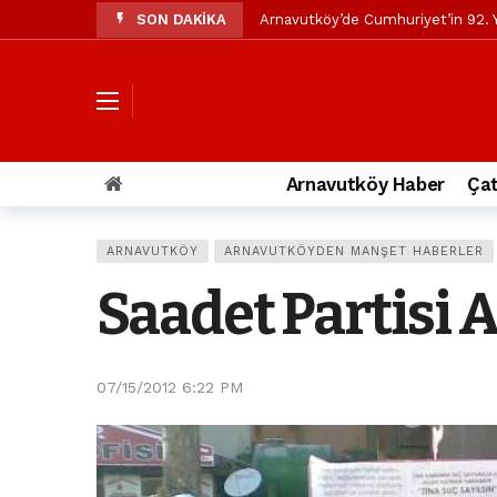
SON DAKİKA
Arnavutköy’de Cumhuriyet’in 92. Y
Mustafa Candaroğlu’ndan Özgür Öze
Özgür Özel’den Arnavutköy Beledi
Arnavutköy’ün nüfusu 2024 yılınd
Arnavutköy Taşoluk’ta seyir halin
Arnavutköy Haber
Çat
Arnavutköy İmrahor Mahallesi saki
Arnavutköy’de 29 Ekim Cumhuriye
ARNAVUTKÖY
ARNAVUTKÖYDEN MANŞET HABERLER
Toprak kaydı: 3 hafriyat kamyonu b
Saadet Partisi 
İstanbul Havalimanı yolundaki kaz
Arnavutkoy Belediyesi’ne su baskı
07/15/2012 6:22 PM