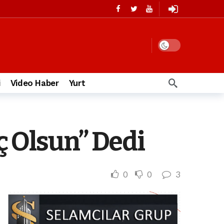
i
Video Haber
Yurt
ç Olsun” Dedi
0
0
3