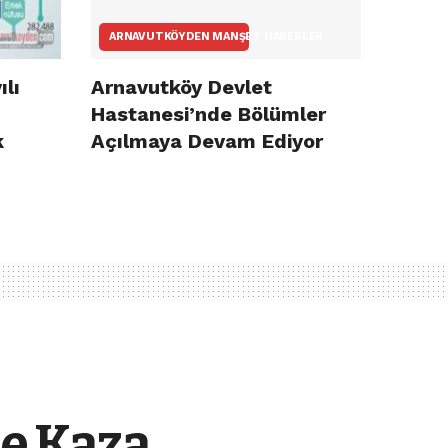
ARNAVUTKÖYDEN MANŞET HABERLER
ılı
Arnavutköy Devlet
Hastanesi’nde Bölümler
k
Açılmaya Devam Ediyor
ne Kaza