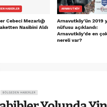
DEN HABERLER
ARNAVUTKÖY
er Cebeci Mezarlığı
Arnavutköy’ün 2019 y
aketten Nasibini Aldı
nüfusu açıklandı:
Arnavutköy’de en ço
nereli var?
BÖLGEDEN HABERLER
abibler Yolunda Yi