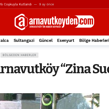
ılı Coşkuyla Kutlandı
9 ay önce
l’in iddialarına yanıt geldi
10 ay önce
yesi’ne ve Mustafa Candaroğlu’na yönelik suçlamalar
10 ay önce
a 344.868’e ulaştı
1 yıl önce
deki otomobil alev alev yandı.
2 yıl önce
alca
Sultangazi
Güncel
Esenyurt
Bölge Haberler
nleri protesto gösterisi düzenledi
2 yıl önce
t Bayramı kutlamaları coşkuyla gerçekleşti
2 yıl önce
BÖLGEDEN HABERLER
irbirlerinin üzerine devrildi
2 yıl önce
Arnavutköy “Zina Su
ada, taksideki yolcu öldü
3 yıl önce
nı tepkisi
3 yıl önce