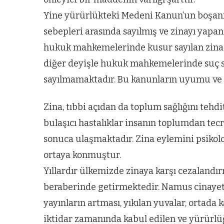
zel’den
Arnavutköy’
köy
nüfusu 2024
Yine yürürlükteki Medeni Kanun’un boşan
sebepleri arasında sayılmış ve zinayı yapan
si’ne ve
yılında
hukuk mahkemelerinde kusur sayılan zina 
a
344.868’e ula
diğer deyişle hukuk mahkemelerinde suç s
ğlu’na
sayılmamaktadır. Bu kanunların uyumu ve 
lar
Zina, tıbbi açıdan da toplum sağlığını tehdi
bulaşıcı hastalıklar insanın toplumdan tec
sonuca ulaşmaktadır. Zina eylemini psikoloji
ortaya konmuştur.
Yıllardır ülkemizde zinaya karşı cezaland
beraberinde getirmektedir. Namus cinayetle
yayınların artması, yıkılan yuvalar, ortada 
iktidar zamanında kabul edilen ve yürürlü