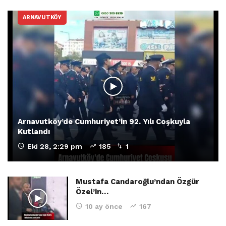
ARNAVUTKÖY
Arnavutköy’de Cumhuriyet’in 92. Yılı Coşkuyla
Kutlandı
Eki 28, 2:29 pm
185
1
Mustafa Candaroğlu’ndan Özgür
Özel’in…
10 ay önce
167