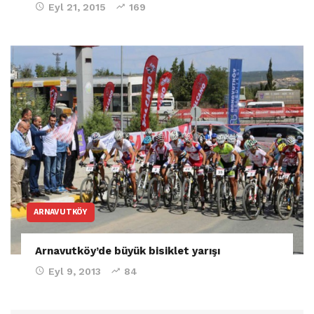
Eyl 21, 2015
169
ARNAVUTKÖY
Arnavutköy’de büyük bisiklet yarışı
Eyl 9, 2013
84