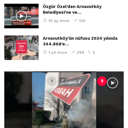
Özgür Özel’den Arnavutköy
Belediyesi’ne ve…
10 ay önce
139
Arnavutköy’ün nüfusu 2024 yılında
344.868’e…
1 yıl önce
298
2