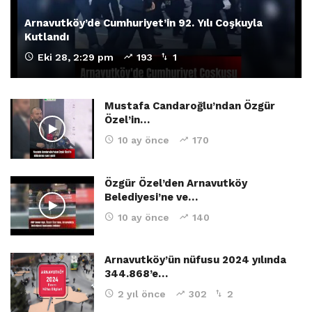
Arnavutköy’de Cumhuriyet’in 92. Yılı Coşkuyla
Kutlandı
Eki 28, 2:29 pm
193
1
Mustafa Candaroğlu’ndan Özgür
Özel’in…
10 ay önce
170
Özgür Özel’den Arnavutköy
Belediyesi’ne ve…
10 ay önce
140
Arnavutköy’ün nüfusu 2024 yılında
344.868’e…
2 yıl önce
302
2