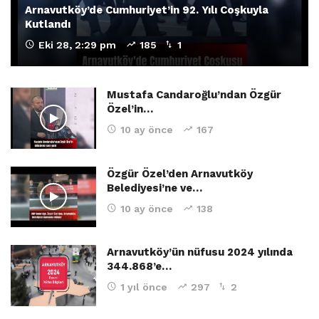
Arnavutköy’de Cumhuriyet’in 92. Yılı Coşkuyla
Kutlandı
Eki 28, 2:29 pm
185
1
Mustafa Candaroğlu’ndan Özgür
Özel’in…
10 ay önce
167
Özgür Özel’den Arnavutköy
Belediyesi’ne ve…
10 ay önce
138
Arnavutköy’ün nüfusu 2024 yılında
344.868’e…
1 yıl önce
297
2