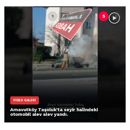
I
ARNAVUTKÖY
 Taşoluk’ta seyir halindeki
Arnavutköy 
lev alev yandı.
protesto gös