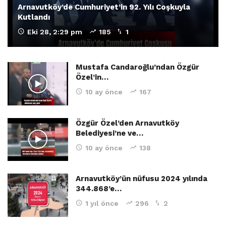
Arnavutköy’de Cumhuriyet’in 92. Yılı Coşkuyla
Kutlandı
Eki 28, 2:29 pm
185
1
Mustafa Candaroğlu’ndan Özgür
Özel’in…
10 ay önce
167
Özgür Özel’den Arnavutköy
Belediyesi’ne ve…
10 ay önce
138
Arnavutköy’ün nüfusu 2024 yılında
344.868’e…
1 yıl önce
296
2