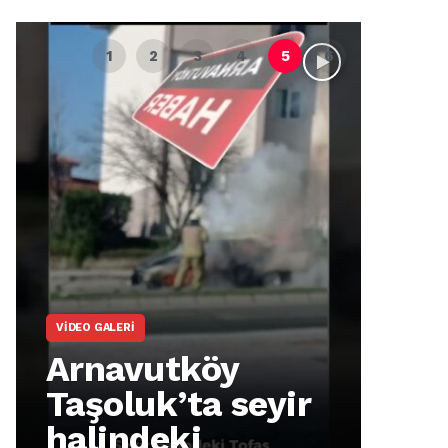
VIDEO GALERI
ARNA
Arnavutköy
Ar
Taşoluk’ta seyir
İm
halindeki
Ma