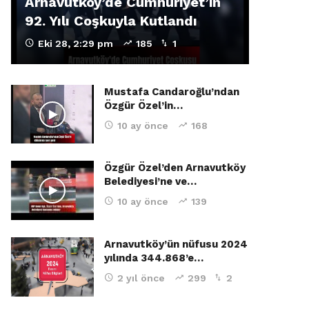
Arnavutköy’de Cumhuriyet’in
92. Yılı Coşkuyla Kutlandı
Eki 28, 2:29 pm
185
1
Mustafa Candaroğlu’ndan
Özgür Özel’in…
10 ay önce
168
Özgür Özel’den Arnavutköy
Belediyesi’ne ve…
10 ay önce
139
Arnavutköy’ün nüfusu 2024
yılında 344.868’e…
2 yıl önce
299
2