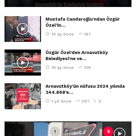
Mustafa Candaroğlu’ndan Özgür
Özel’in…
10 ay önce
167
Özgür Özel’den Arnavutköy
Belediyesi’ne ve…
10 ay önce
138
Arnavutköy’ün nüfusu 2024 yılında
344.868’e…
1 yıl önce
297
2