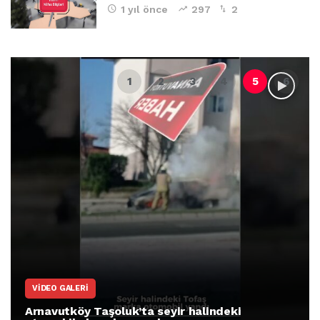
1 yıl önce
297
2
VIDEO GALERI
Arnavutköy Taşoluk’ta seyir halindeki