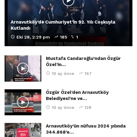
Arnavutköy’de Cumhuriyet’in 92. Yılı Coşkuyla
Kutlandı
Eki 28, 2:29 pm
185
1
Mustafa Candaroğlu’ndan Özgür
Özel’in…
10 ay önce
167
Özgür Özel’den Arnavutköy
Belediyesi’ne ve…
10 ay önce
138
Arnavutköy’ün nüfusu 2024 yılında
344.868’e…