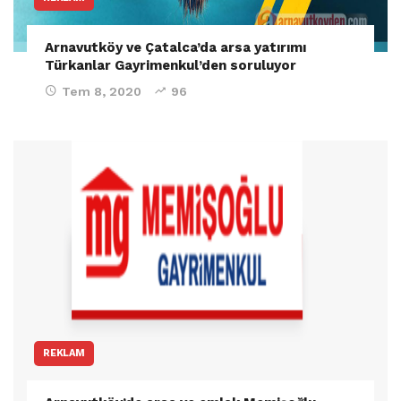
Arnavutköy ve Çatalca’da arsa yatırımı
Türkanlar Gayrimenkul’den soruluyor
Tem 8, 2020
96
REKLAM