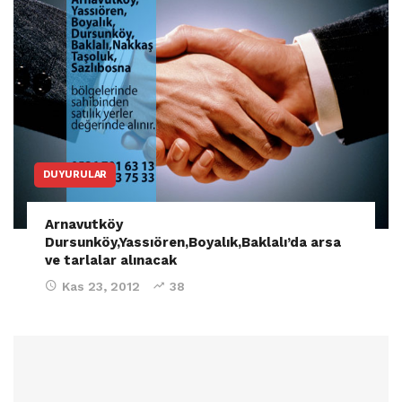
DUYURULAR
Arnavutköy
Dursunköy,Yassıören,Boyalık,Baklalı’da arsa
ve tarlalar alınacak
Kas 23, 2012
38