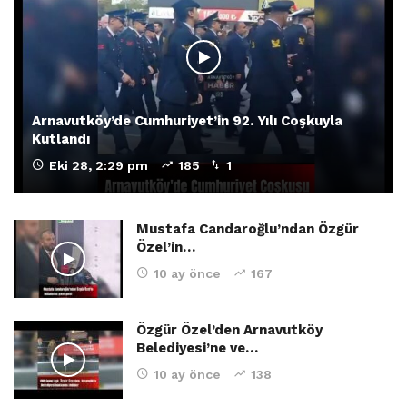
Arnavutköy’de Cumhuriyet’in 92. Yılı Coşkuyla
Kutlandı
Eki 28, 2:29 pm
185
1
Mustafa Candaroğlu’ndan Özgür
Özel’in…
10 ay önce
167
Özgür Özel’den Arnavutköy
Belediyesi’ne ve…
10 ay önce
138