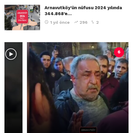
Arnavutköy’ün nüfusu 2024 yılında
344.868’e…
1 yıl önce
296
2