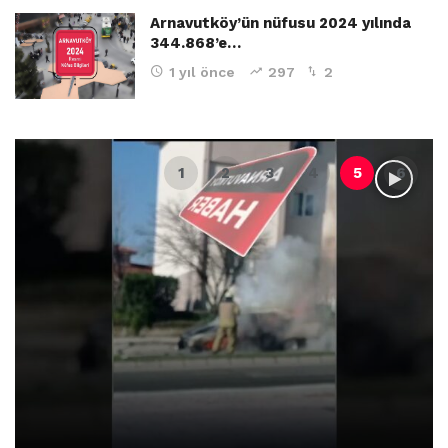
Arnavutköy’ün nüfusu 2024 yılında
344.868’e…
1 yıl önce
297
2