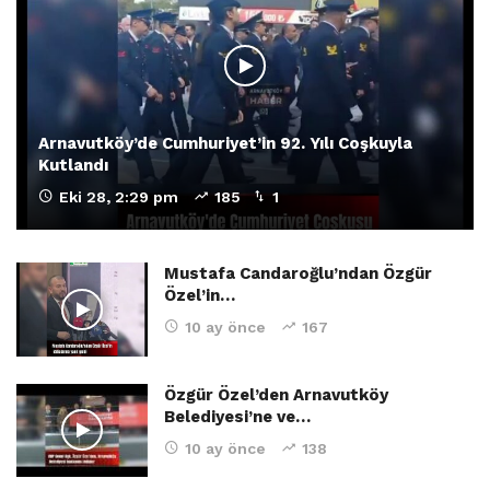
Arnavutköy’de Cumhuriyet’in 92. Yılı Coşkuyla
Kutlandı
Eki 28, 2:29 pm
185
1
Mustafa Candaroğlu’ndan Özgür
Özel’in…
10 ay önce
167
Özgür Özel’den Arnavutköy
Belediyesi’ne ve…
10 ay önce
138