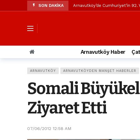
SON DAKİKA
Arnavutköy’de Cumhuriyet’in 92. Y
Mustafa Candaroğlu’ndan Özgür Öze
Özgür Özel’den Arnavutköy Beledi
Arnavutköy’ün nüfusu 2024 yılınd
Arnavutköy Taşoluk’ta seyir halin
Arnavutköy Haber
Çat
Arnavutköy İmrahor Mahallesi saki
Arnavutköy’de 29 Ekim Cumhuriye
ARNAVUTKÖY
ARNAVUTKÖYDEN MANŞET HABERLER
Toprak kaydı: 3 hafriyat kamyonu b
Somali Büyükelç
İstanbul Havalimanı yolundaki kaz
Arnavutkoy Belediyesi’ne su baskı
Ziyaret Etti
07/06/2012 12:58 AM