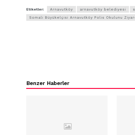
ARNAVUTKÖY
Etiketler:
Arnavutköy
arnavutköy belediyesi
zel’den
Arnavutköy’
Somali Büyükelçisi Arnavutköy Polis Okulunu Ziyare
köy
nüfusu 2024
si’ne ve
yılında
a
344.868’e ula
ğlu’na
lar
Benzer Haberler