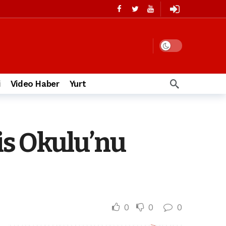
i
Video Haber
Yurt
is Okulu’nu
0
0
0