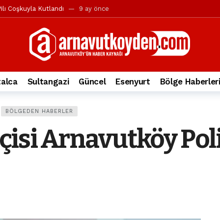
ılı Coşkuyla Kutlandı
9 ay önce
l’in iddialarına yanıt geldi
10 ay önce
yesi’ne ve Mustafa Candaroğlu’na yönelik suçlamalar
10 ay önce
a 344.868’e ulaştı
1 yıl önce
deki otomobil alev alev yandı.
2 yıl önce
alca
Sultangazi
Güncel
Esenyurt
Bölge Haberler
nleri protesto gösterisi düzenledi
2 yıl önce
t Bayramı kutlamaları coşkuyla gerçekleşti
2 yıl önce
BÖLGEDEN HABERLER
irbirlerinin üzerine devrildi
2 yıl önce
isi Arnavutköy Pol
ada, taksideki yolcu öldü
3 yıl önce
nı tepkisi
3 yıl önce