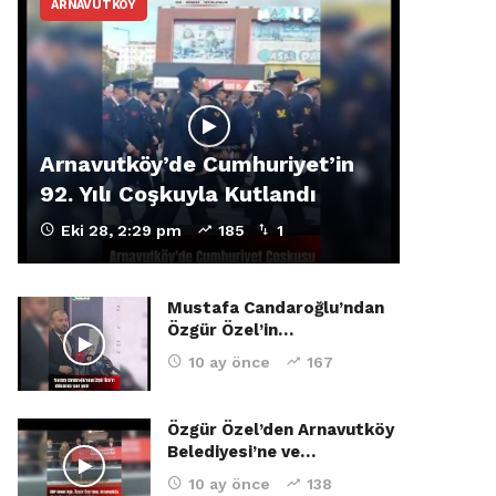
ARNAVUTKÖY
Arnavutköy’de Cumhuriyet’in
92. Yılı Coşkuyla Kutlandı
Eki 28, 2:29 pm
185
1
Mustafa Candaroğlu’ndan
Özgür Özel’in…
10 ay önce
167
Özgür Özel’den Arnavutköy
Belediyesi’ne ve…
10 ay önce
138