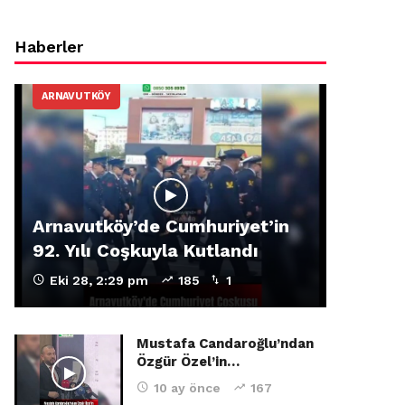
Haberler
ARNAVUTKÖY
Arnavutköy’de Cumhuriyet’in
92. Yılı Coşkuyla Kutlandı
Eki 28, 2:29 pm
185
1
Mustafa Candaroğlu’ndan
Özgür Özel’in…
10 ay önce
167