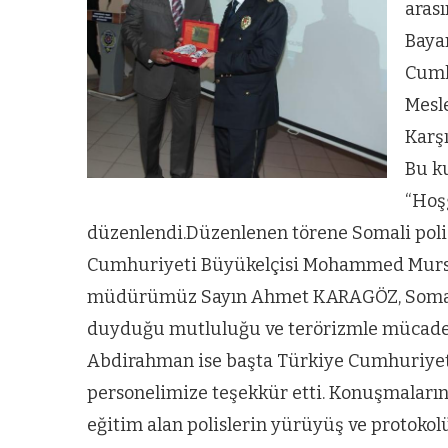
aras
Baya
Cumhu
Mesl
Karşı
Bu k
“Hoş
düzenlendi.Düzenlenen törene Somali poli
Cumhuriyeti Büyükelçisi Mohammed Mursal
müdürümüz Sayın Ahmet KARAGÖZ, Somalil
duyduğu mutluluğu ve terörizmle mücadele
Abdirahman ise başta Türkiye Cumhuriyet
personelimize teşekkür etti. Konuşmaların
eğitim alan polislerin yürüyüş ve protokolü