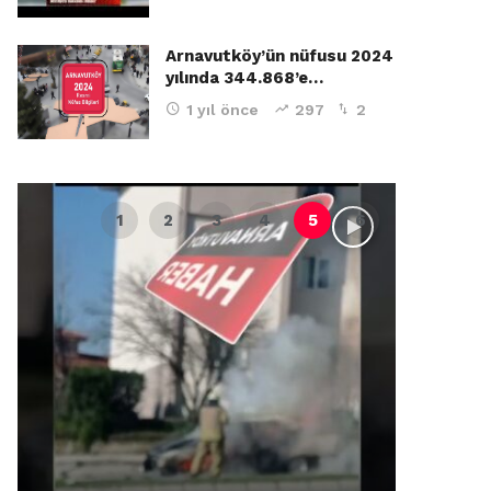
Arnavutköy’ün nüfusu 2024
yılında 344.868’e…
1 yıl önce
297
2