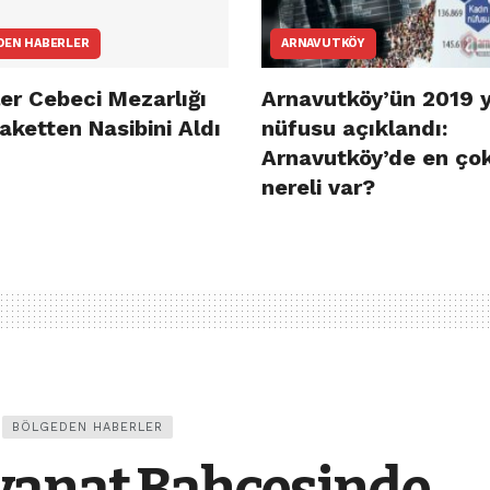
DEN HABERLER
ARNAVUTKÖY
er Cebeci Mezarlığı
Arnavutköy’ün 2019 y
aketten Nasibini Aldı
nüfusu açıklandı:
Arnavutköy’de en ço
nereli var?
BÖLGEDEN HABERLER
vanat Bahçesinde