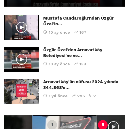
Mustafa Candaroğlu’ndan Özgür
Özel’in…
10 ay önce
167
Özgür Özel’den Arnavutköy
Belediyesi’ne ve…
10 ay önce
138
Arnavutköy’ün nüfusu 2024 yılında
344.868’e…
1 yıl önce
296
2