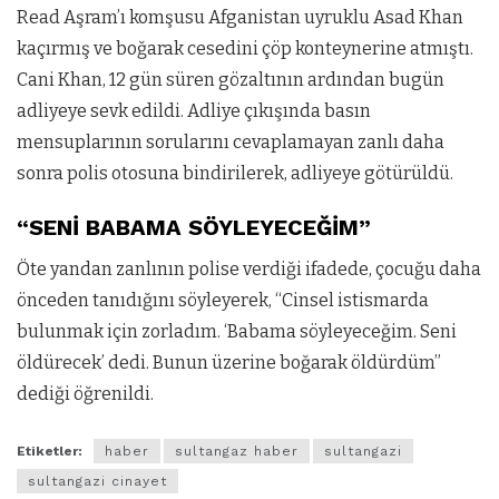
Read Aşram’ı komşusu Afganistan uyruklu Asad Khan
kaçırmış ve boğarak cesedini çöp konteynerine atmıştı.
Cani Khan, 12 gün süren gözaltının ardından bugün
adliyeye sevk edildi. Adliye çıkışında basın
mensuplarının sorularını cevaplamayan zanlı daha
sonra polis otosuna bindirilerek, adliyeye götürüldü.
“SENİ BABAMA SÖYLEYECEĞİM”
Öte yandan zanlının polise verdiği ifadede, çocuğu daha
önceden tanıdığını söyleyerek, “Cinsel istismarda
bulunmak için zorladım. ‘Babama söyleyeceğim. Seni
öldürecek’ dedi. Bunun üzerine boğarak öldürdüm”
dediği öğrenildi.
Etiketler:
haber
sultangaz haber
sultangazi
sultangazi cinayet