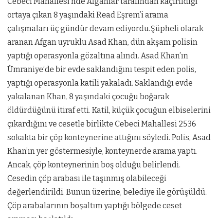
Cebeci Mahallesi’nde Afganlar tarafından kaçırıldığı
ortaya çıkan 8 yaşındaki Read Eşrem’i arama
çalışmaları üç gündür devam ediyordu.Şüpheli olarak
aranan Afgan uyruklu Asad Khan, dün akşam polisin
yaptığı operasyonla gözaltına alındı. Asad Khan’ın
Ümraniye’de bir evde saklandığını tespit eden polis,
yaptığı operasyonla katili yakaladı. Saklandığı evde
yakalanan Khan, 8 yaşındaki çocuğu boğarak
öldürdüğünü itiraf etti. Katil, küçük çocuğun elbiselerini
çıkardığını ve cesetle birlikte Cebeci Mahallesi 2536
sokakta bir çöp konteynerine attığını söyledi. Polis, Asad
Khan’ın yer göstermesiyle, konteynerde arama yaptı.
Ancak, çöp konteynerinin boş olduğu belirlendi.
Cesedin çöp arabası ile taşınmış olabileceği
değerlendirildi. Bunun üzerine, belediye ile görüşüldü.
Çöp arabalarının boşaltım yaptığı bölgede ceset