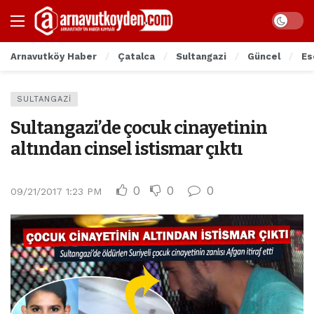
Arnavutköy Haber
Çatalca
Sultangazi
Güncel
Es
SULTANGAZI
Sultangazi’de çocuk cinayetinin
altından cinsel istismar çıktı
0
0
0
09/21/2017 1:23 PM