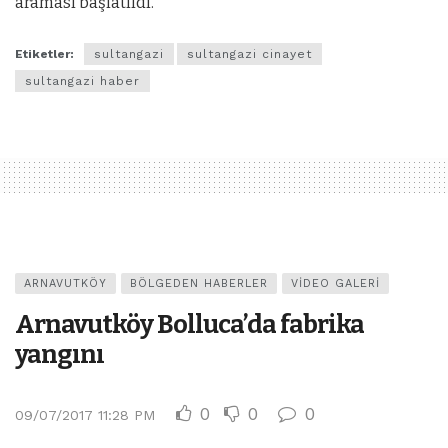
araması başlatıldı.
Etiketler:
sultangazi
sultangazi cinayet
sultangazi haber
ARNAVUTKÖY
BÖLGEDEN HABERLER
VIDEO GALERI
Arnavutköy Bolluca’da fabrika
yangını
0
0
0
09/07/2017 11:28 PM