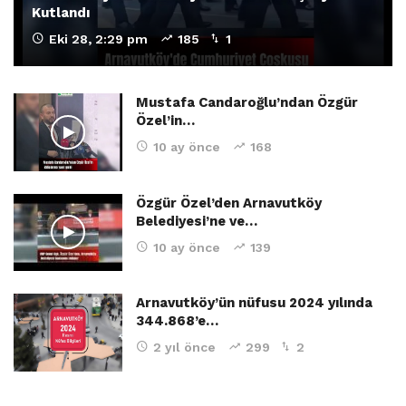
Kutlandı
Eki 28, 2:29 pm
185
1
Mustafa Candaroğlu’ndan Özgür
Özel’in…
10 ay önce
168
Özgür Özel’den Arnavutköy
Belediyesi’ne ve…
10 ay önce
139
Arnavutköy’ün nüfusu 2024 yılında
344.868’e…
2 yıl önce
299
2