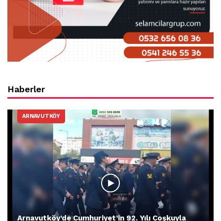
Haberler
ARNAVUTKÖY
Arnavutköy’de Cumhuriyet’in 92. Yılı Coşkuyla