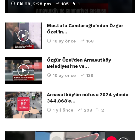
Eki 28, 2:29 pm
185
1
Mustafa Candaroğlu’ndan Özgür
Özel’in…
10 ay önce
168
Özgür Özel’den Arnavutköy
Belediyesi’ne ve…
10 ay önce
139
Arnavutköy’ün nüfusu 2024 yılında
344.868’e…
1 yıl önce
298
2