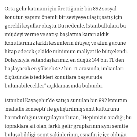
Orta gelir katmanı için ürettiğimiz bin 892 sosyal
konutun yapımı önemli bir seviyeye ulaştı; satış için
gerekli koşullar oluştu. Bu nedenle, İstanbullulara bu
müjdeyi verme ve satışı başlatma kararı aldık.
Konutlarımız farklı kesimlerin ihtiyaç ve alım gücüne
hitap edecek şekilde minimum maliyet ile bütçelendi.
Dolayısıyla vatandaşlarımız, en düşük 144 bin TL’den
başlayacak en yüksek 477 bin TL arasında, imkanları
ölçüsünde istedikleri konutlara başvuruda
bulunabilecekler” açıklamasında bulundu.
İstanbul Kayaşehir’de satışa sunulan bin 892 konutun
‘mahalle konsepti’ ile geliştirilmiş semt kültürünü
barındırdığını vurgulayan Turan, “Hepimizin aradığı; bu
topraklara ait olan, farklı gelir gruplarının aynı semtte
buluşabildiği; semt sakinlerinin, esnafın iç içe olduğu,