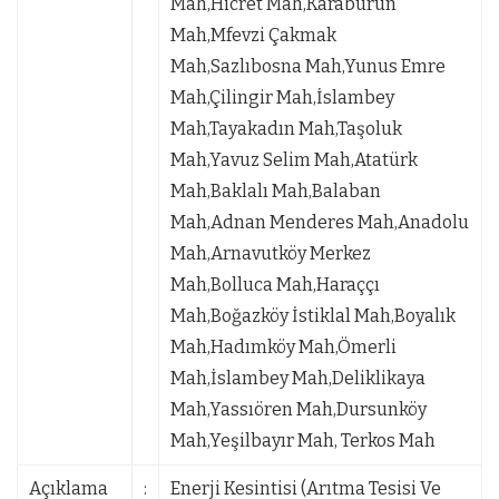
Mah,Hicret Mah,Karaburun
Mah,Mfevzi Çakmak
Mah,Sazlıbosna Mah,Yunus Emre
Mah,Çilingir Mah,İslambey
Mah,Tayakadın Mah,Taşoluk
Mah,Yavuz Selim Mah,Atatürk
Mah,Baklalı Mah,Balaban
Mah,Adnan Menderes Mah,Anadolu
Mah,Arnavutköy Merkez
Mah,Bolluca Mah,Haraççı
Mah,Boğazköy İstiklal Mah,Boyalık
Mah,Hadımköy Mah,Ömerli
Mah,İslambey Mah,Deliklikaya
Mah,Yassıören Mah,Dursunköy
Mah,Yeşilbayır Mah, Terkos Mah
Açıklama
:
Enerji Kesintisi (Arıtma Tesisi Ve