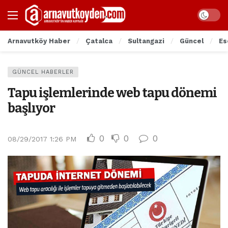
Arnavutköy Haber
Çatalca
Sultangazi
Güncel
Es
GÜNCEL HABERLER
Tapu işlemlerinde web tapu dönemi
başlıyor
0
0
0
08/29/2017 1:26 PM