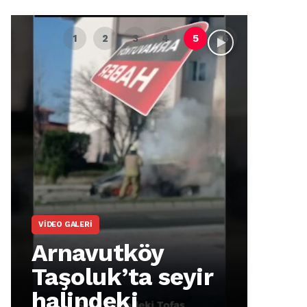
VIDEO GALERI
ARNA
Arnavutköy
Ar
Taşoluk’ta seyir
İm
halindeki
Ma