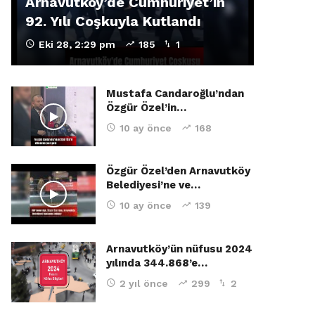
Arnavutköy’de Cumhuriyet’in
92. Yılı Coşkuyla Kutlandı
Eki 28, 2:29 pm
185
1
Mustafa Candaroğlu’ndan
Özgür Özel’in…
10 ay önce
168
Özgür Özel’den Arnavutköy
Belediyesi’ne ve…
10 ay önce
139
Arnavutköy’ün nüfusu 2024
yılında 344.868’e…
2 yıl önce
299
2