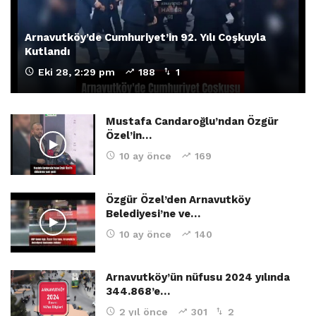
Arnavutköy’de Cumhuriyet’in 92. Yılı Coşkuyla
Kutlandı
Eki 28, 2:29 pm
188
1
Mustafa Candaroğlu’ndan Özgür
Özel’in…
10 ay önce
169
Özgür Özel’den Arnavutköy
Belediyesi’ne ve…
10 ay önce
140
Arnavutköy’ün nüfusu 2024 yılında
344.868’e…
2 yıl önce
301
2