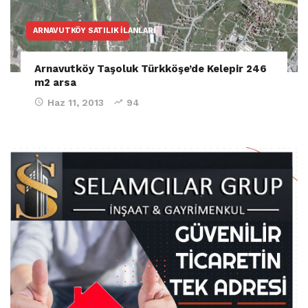
ARNAVUTKÖY SATILIK İLANLARI
Arnavutköy Taşoluk Türkköşe’de Kelepir 246
m2 arsa
Haz 11, 2013
94