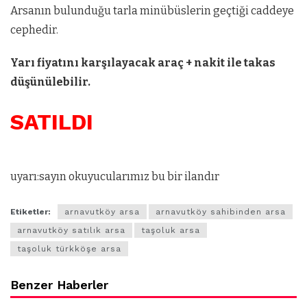
Arsanın bulunduğu tarla minübüslerin geçtiği caddeye
cephedir.
Yarı fiyatını karşılayacak araç + nakit ile takas
düşünülebilir.
SATILDI
uyarı:sayın okuyucularımız bu bir ilandır
Etiketler:
arnavutköy arsa
arnavutköy sahibinden arsa
arnavutköy satılık arsa
taşoluk arsa
taşoluk türkköşe arsa
Benzer Haberler