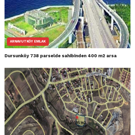
ARNAVUTKÖY EMLAK
Dursunköy 738 parselde sahibinden 400 m2 arsa