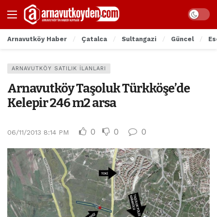
Arnavutköy Haber
Çatalca
Sultangazi
Güncel
Es
ARNAVUTKÖY SATILIK İLANLARI
Arnavutköy Taşoluk Türkköşe’de
Kelepir 246 m2 arsa
0
0
0
06/11/2013 8:14 PM