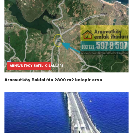
ARNAVUTKÖY SATILIK İLANLARI
Arnavutköy Baklalı’da 2800 m2 kelepir arsa