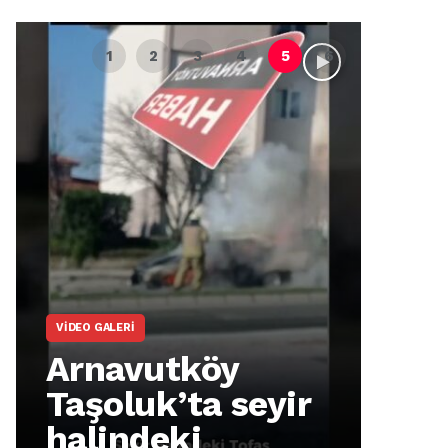
VIDEO GALERI
ARNA
Arnavutköy
Ar
Taşoluk’ta seyir
İm
halindeki
Ma