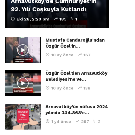
Arnavutköy’de Cumhuriyet’in
92. Yılı Coşkuyla Kutlandı
Eki 28, 2:29 pm
185
1
Mustafa Candaroğlu’ndan
Özgür Özel’in…
10 ay önce
167
Özgür Özel’den Arnavutköy
Belediyesi’ne ve…
10 ay önce
138
Arnavutköy’ün nüfusu 2024
yılında 344.868’e…
1 yıl önce
297
2