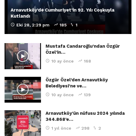
Arnavutköy’de Cumhuriyet’in 92. Yılı Coşkuyla
Kutlandı
Eki 28, 2:29 pm
185
1
Mustafa Candaroğlu’ndan Özgür
Özel’in…
10 ay önce
168
Özgür Özel’den Arnavutköy
Belediyesi’ne ve…
10 ay önce
139
Arnavutköy’ün nüfusu 2024 yılında
344.868’e…
1 yıl önce
298
2