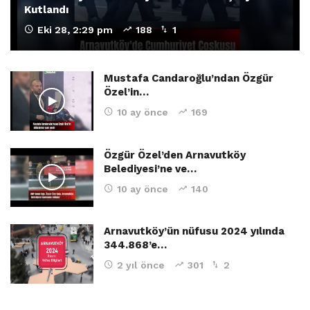
Kutlandı
Eki 28, 2:29 pm
188
1
Mustafa Candaroğlu’ndan Özgür
Özel’in…
10 ay önce
169
Özgür Özel’den Arnavutköy
Belediyesi’ne ve…
10 ay önce
140
Arnavutköy’ün nüfusu 2024 yılında
344.868’e…
2 yıl önce
301
2