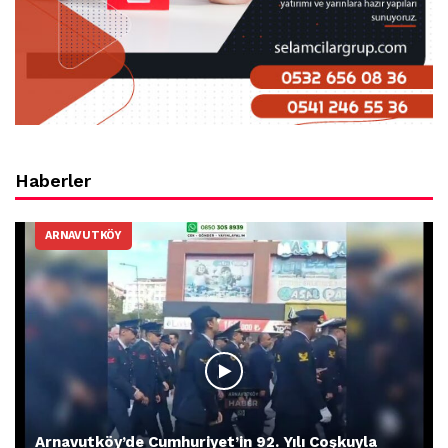
Haberler
ARNAVUTKÖY
Arnavutköy’de Cumhuriyet’in 92. Yılı Coşkuyla