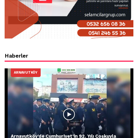
Haberler
ARNAVUTKÖY
Arnavutköy’de Cumhuriyet’in 92. Yılı Coşkuyla