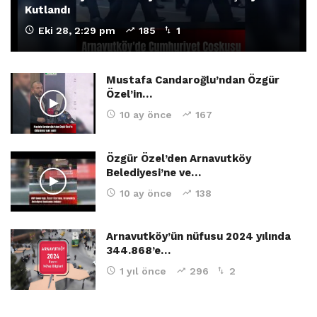
Kutlandı
Eki 28, 2:29 pm
185
1
Mustafa Candaroğlu’ndan Özgür
Özel’in…
10 ay önce
167
Özgür Özel’den Arnavutköy
Belediyesi’ne ve…
10 ay önce
138
Arnavutköy’ün nüfusu 2024 yılında
344.868’e…
1 yıl önce
296
2