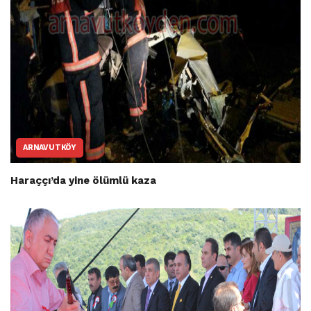
ARNAVUTKÖY
Haraççı’da yine ölümlü kaza