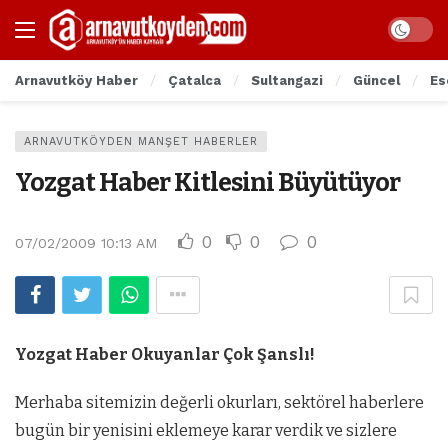
Arnavutköy Haber
Çatalca
Sultangazi
Güncel
Es
ARNAVUTKÖYDEN MANŞET HABERLER
Yozgat Haber Kitlesini Büyütüyor
0
0
0
07/02/2009 10:13 AM
Yozgat Haber Okuyanlar Çok Şanslı!
Merhaba sitemizin değerli okurları, sektörel haberlere
bugün bir yenisini eklemeye karar verdik ve sizlere