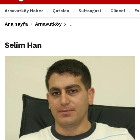
Arnavutköy Haber
Çatalca
Sultangazi
Güncel
Es
Ana sayfa
Arnavutköy
YÖK’ün Gerekçesine Arnavutköy
Selim Han