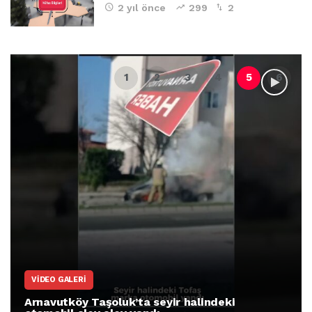
2 yıl önce
299
2
VIDEO GALERI
Arnavutköy Taşoluk’ta seyir halindeki