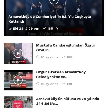
Arnavutköy’de Cumhuriyet’in 92. Yılı Coşkuyla
Kutlandı
Eki 28, 2:29 pm
185
1
Mustafa Candaroğlu’ndan Özgür
Özel’in…
10 ay önce
168
Özgür Özel’den Arnavutköy
Belediyesi’ne ve…
10 ay önce
139
Arnavutköy’ün nüfusu 2024 yılında
344.868’e…