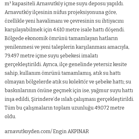
m³ kapasiteli Arnavutköy içme suyu deposu yapıldı.
Arnavutköy ilçesinin nüfus projeksiyonuna göre,
özellikle yeni havalimanı ve çevresinin su ihtiyacını
karşılayabilmek için 4.610 metre isale hattı döşendi.
Bölgede ekonomik ömrünü tamamlayan hatların
yenilenmesi ve yeni taleplerin karşılanması amacıyla,
79.497 metre içme suyu şebekesi imalatı
gerçekleştirildi. Ayrıca, ilçe genelinde yetersiz kesite
sahip, kullanım ömrünü tamamlamış, atık su hattı
olmayan bölgelerde atık su kolektör ve şebeke hattı; su
baskınlarının önüne geçmek için ise, yağmur suyu hattı
inşa edildi, Şirindere’de ıslah çalışması gerçekleştirildi.
Tüm bu çalışmaların toplam uzunluğu 49.072 metre
oldu.
arnavutkoyden.com/ Engin AKPINAR