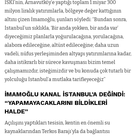
İSKİ’nin, Arnavutköy’e yaptığı toplam 1 miyar 300
milyon liralık yatırımlarla, bölgeye değer kattığının
altını çizen İmamoğlu, şunları söyledi: “Bundan sonra,
İstanbul’un sıklıkla, ‘Bir anda yokken, bir anda var’
diyeceğimiz planlarla yoğurulacağına, yorulacağına,
alabora edileceğine, altüst edileceğine; daha uzun
vadeli, nüfus yerleşiminden altyapı yatırımlarına kadar,
daha istikrarlı bir sürece kavuşması bizim temel
çalışmamızdır, isteğimizdir ve bu konuda çok tutarlı bir
yolculuğu İstanbul’a mutlaka tarifleyeceğiz”
İMAMOĞLU KANAL İSTANBUL’A DEĞİNDİ:
“YAPAMAYACAKLARINI BİLDİKLERİ
HALDE”
Açılışını yaptıkları tesisin, kentin en önemli su
kaynaklarından Terkos Barajı’yla da bağlantısı