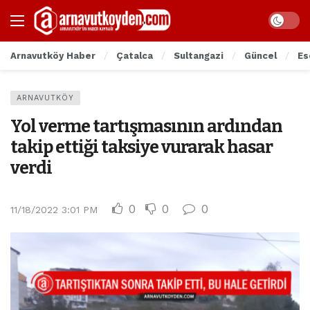
Arnavutköy Haber
Çatalca
Sultangazi
Güncel
Es
ARNAVUTKÖY
Yol verme tartışmasının ardından
takip ettiği taksiye vurarak hasar
verdi
0
0
0
11/18/2022 3:01 PM