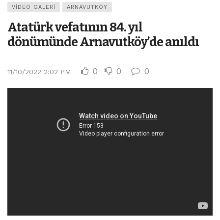
VIDEO GALERI
ARNAVUTKÖY
Atatürk vefatının 84. yıl
dönümünde Arnavutköy’de anıldı
0
0
0
11/10/2022 2:02 PM