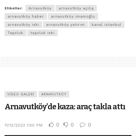
Etiketler:
Arnavutköy
arnavutköy açılış
arnavutköy haber
arnavutköy imamoğlu
arnavutköy iski
arnavutköy yatırım
kanal istanbul
Taşoluk
taşoluk iski
VIDEO GALERI
ARNAVUTKÖY
Arnavutköy’de kaza: araç takla attı
0
0
0
11/12/2022 1:50 PM