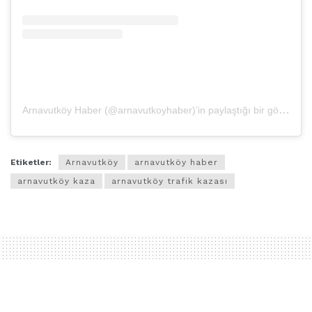
Arnavutköy Haber (@arnavutkoyhaber)’in paylaştığı bir gönderi
Etiketler:
Arnavutköy
arnavutköy haber
arnavutköy kaza
arnavutköy trafik kazası