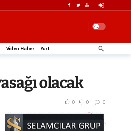
i
Video Haber
Yurt
yasağı olacak
0
0
0