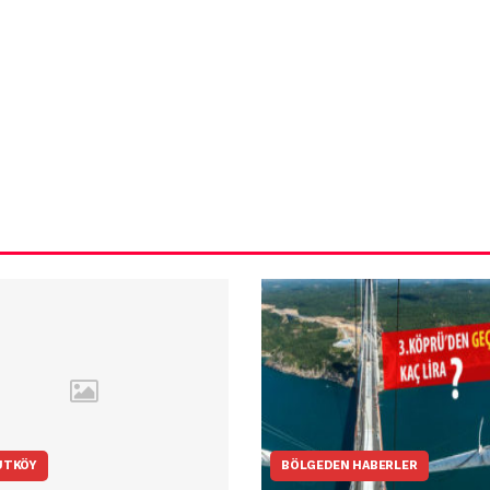
ün
Arnavutköy
Taşoluk’ta seyir
halindeki
ştı
otomobil alev
alev yandı.
UTKÖY
BÖLGEDEN HABERLER