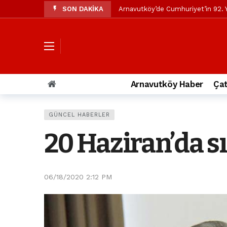
SON DAKİKA
Arnavutköy’de Cumhuriyet’in 92. Y
Mustafa Candaroğlu’ndan Özgür Öze
Özgür Özel’den Arnavutköy Beledi
Arnavutköy’ün nüfusu 2024 yılınd
Arnavutköy Taşoluk’ta seyir halin
Arnavutköy Haber
Çat
Arnavutköy İmrahor Mahallesi saki
Arnavutköy’de 29 Ekim Cumhuriye
GÜNCEL HABERLER
Toprak kaydı: 3 hafriyat kamyonu b
20 Haziran’da s
İstanbul Havalimanı yolundaki kaz
Arnavutkoy Belediyesi’ne su baskı
06/18/2020 2:12 PM