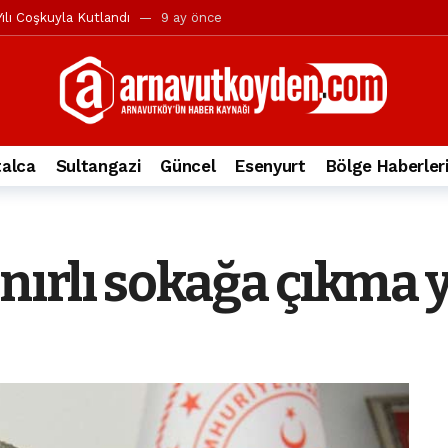
ılı Coşkuyla Kutlandı
9 ay önce
l’in iddialarına yanıt geldi
10 ay önce
yesi’ne ve Mustafa Candaroğlu’na yönelik suçlamalar
10 ay önce
a 344.868’e ulaştı
1 yıl önce
deki otomobil alev alev yandı.
2 yıl önce
alca
Sultangazi
Güncel
Esenyurt
Bölge Haberler
nleri protesto gösterisi düzenledi
2 yıl önce
t Bayramı kutlamaları coşkuyla gerçekleşti
2 yıl önce
irbirlerinin üzerine devrildi
2 yıl önce
ınırlı sokağa çıkma 
ada, taksideki yolcu öldü
3 yıl önce
nı tepkisi
3 yıl önce