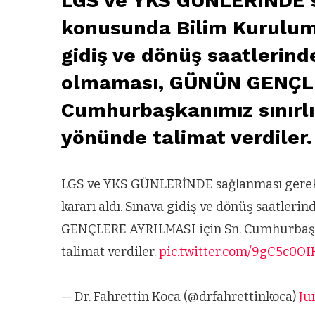
LGS ve YKS GÜNLERİNDE s
konusunda Bilim Kurulumu
gidiş ve dönüş saatlerind
olmaması, GÜNÜN GENÇLE
Cumhurbaşkanımız sınırlı
yönünde talimat verdiler.
LGS ve YKS GÜNLERİNDE sağlanması gerek
kararı aldı. Sınava gidiş ve dönüş saatle
GENÇLERE AYRILMASI için Sn. Cumhurbaşka
talimat verdiler.
pic.twitter.com/9gC5c0O
ARNAVUTKÖY
— Dr. Fahrettin Koca (@drfahrettinkoca)
Ju