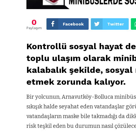
0
Facebook
Twitter
Paylaşım
Kontrollü sosyal hayat d
toplu ulaşım olarak mini
kalabalık şekilde, sosya
etmek zorunda kalıyor.
Bir yolcunun, Arnavutköy-Bolluca minibüsü
sıkışık halde seyahat eden vatandaşlar gör
vatandaşların maske bile takmadığı da dikk
risk teşkil eden bu durumun nasıl çözülece