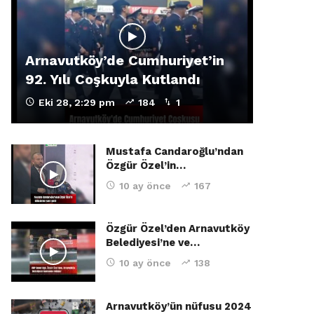
Arnavutköy’de Cumhuriyet’in
92. Yılı Coşkuyla Kutlandı
Eki 28, 2:29 pm
184
1
Mustafa Candaroğlu’ndan
Özgür Özel’in…
10 ay önce
167
Özgür Özel’den Arnavutköy
Belediyesi’ne ve…
10 ay önce
138
Arnavutköy’ün nüfusu 2024