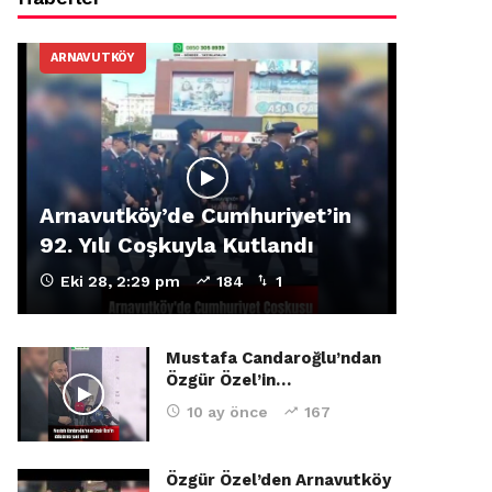
ARNAVUTKÖY
Arnavutköy’de Cumhuriyet’in
92. Yılı Coşkuyla Kutlandı
Eki 28, 2:29 pm
184
1
Mustafa Candaroğlu’ndan
Özgür Özel’in…
10 ay önce
167
Özgür Özel’den Arnavutköy