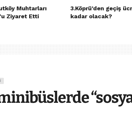
utköy Muhtarları
3.Köprü’den geçiş ücr
u Ziyaret Etti
kadar olacak?
I
minibüslerde “sosya