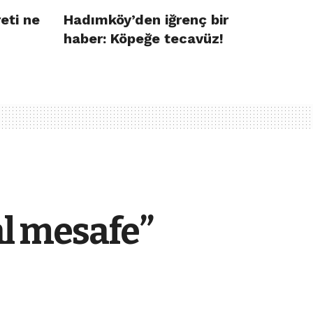
eti ne
Hadımköy’den iğrenç bir
haber: Köpeğe tecavüz!
l mesafe”