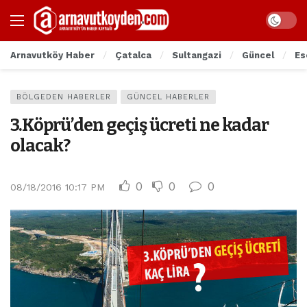
Arnavutköy Haber
Çatalca
Sultangazi
Güncel
Es
BÖLGEDEN HABERLER
GÜNCEL HABERLER
3.Köprü’den geçiş ücreti ne kadar
olacak?
0
0
0
08/18/2016 10:17 PM