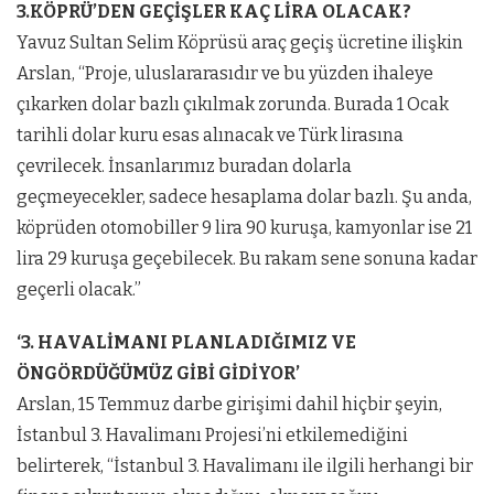
3.KÖPRÜ’DEN GEÇİŞLER KAÇ LİRA OLACAK?
Yavuz Sultan Selim Köprüsü araç geçiş ücretine ilişkin
Arslan, “Proje, uluslararasıdır ve bu yüzden ihaleye
çıkarken dolar bazlı çıkılmak zorunda. Burada 1 Ocak
tarihli dolar kuru esas alınacak ve Türk lirasına
çevrilecek. İnsanlarımız buradan dolarla
geçmeyecekler, sadece hesaplama dolar bazlı. Şu anda,
köprüden otomobiller 9 lira 90 kuruşa, kamyonlar ise 21
lira 29 kuruşa geçebilecek. Bu rakam sene sonuna kadar
geçerli olacak.”
‘3. HAVALİMANI PLANLADIĞIMIZ VE
ÖNGÖRDÜĞÜMÜZ GİBİ GİDİYOR’
Arslan, 15 Temmuz darbe girişimi dahil hiçbir şeyin,
İstanbul 3. Havalimanı Projesi’ni etkilemediğini
belirterek, “İstanbul 3. Havalimanı ile ilgili herhangi bir