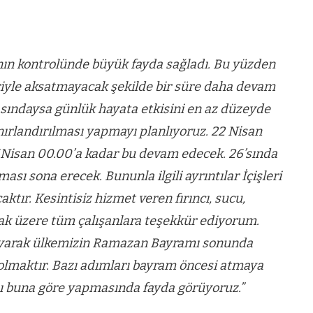
nın kontrolünde büyük fayda sağladı. Bu yüzden
riyle aksatmayacak şekilde bir süre daha devam
rasındaysa günlük hayata etkisini en az düzeyde
nırlandırılması yapmayı planlıyoruz. 22 Nisan
6Nisan 00.00’a kadar bu devam edecek. 26’sında
ası sona erecek. Bununla ilgili ayrıntılar İçişleri
tır. Kesintisiz hizmet veren fırıncı, sucu,
ak üzere tüm çalışanlara teşekkür ediyorum.
layarak ülkemizin Ramazan Bayramı sonunda
olmaktır. Bazı adımları bayram öncesi atmaya
ını buna göre yapmasında fayda görüyoruz.”