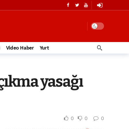
i
Video Haber
Yurt
 çıkma yasağı
0
0
0