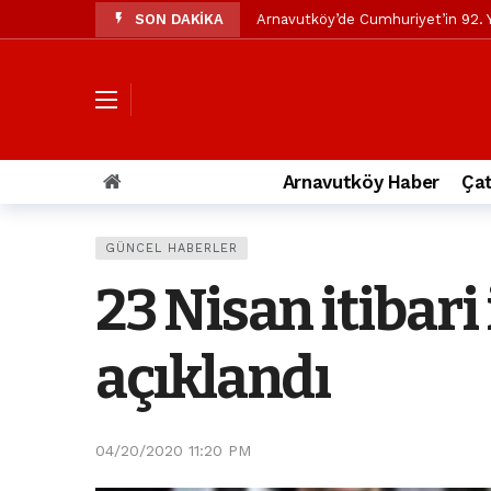
SON DAKİKA
Arnavutköy’de Cumhuriyet’in 92. Y
Mustafa Candaroğlu’ndan Özgür Öze
Özgür Özel’den Arnavutköy Beledi
Arnavutköy’ün nüfusu 2024 yılınd
Arnavutköy Taşoluk’ta seyir halin
Arnavutköy Haber
Çat
Arnavutköy İmrahor Mahallesi saki
Arnavutköy’de 29 Ekim Cumhuriye
GÜNCEL HABERLER
Toprak kaydı: 3 hafriyat kamyonu b
23 Nisan itibari
İstanbul Havalimanı yolundaki kaz
Arnavutkoy Belediyesi’ne su baskı
açıklandı
04/20/2020 11:20 PM