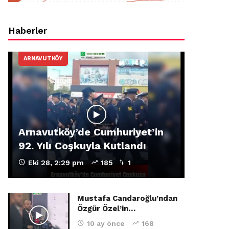
Haberler
ARNAVUTKÖY
Arnavutköy’de Cumhuriyet’in
92. Yılı Coşkuyla Kutlandı
Eki 28, 2:29 pm
185
1
Mustafa Candaroğlu’ndan
Özgür Özel’in…
10 ay önce
168