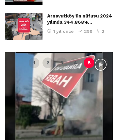
Arnavutköy’ün nüfusu 2024
yılında 344.868’e…
1 yıl önce
299
2