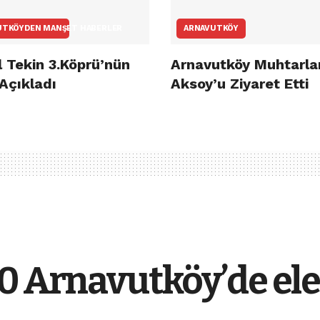
UTKÖYDEN MANŞET HABERLER
ARNAVUTKÖY
 Tekin 3.Köprü’nün
Arnavutköy Muhtarla
 Açıkladı
Aksoy’u Ziyaret Etti
0 Arnavutköy’de elek