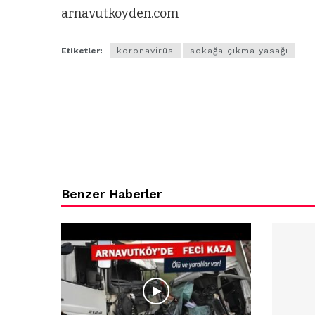
arnavutkoyden.com
ARNAVUTKÖY
zel’den
Arnavutköy’
Etiketler:
koronavirüs
sokağa çıkma yasağı
köy
nüfusu 2024
si’ne ve
yılında
a
344.868’e ula
ğlu’na
lar
Benzer Haberler