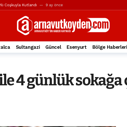
ılı Coşkuyla Kutlandı
9 ay önce
l’in iddialarına yanıt geldi
10 ay önce
yesi’ne ve Mustafa Candaroğlu’na yönelik suçlamalar
10 ay önce
a 344.868’e ulaştı
1 yıl önce
deki otomobil alev alev yandı.
2 yıl önce
alca
Sultangazi
Güncel
Esenyurt
Bölge Haberler
nleri protesto gösterisi düzenledi
2 yıl önce
t Bayramı kutlamaları coşkuyla gerçekleşti
2 yıl önce
irbirlerinin üzerine devrildi
2 yıl önce
 ile 4 günlük sokağa
ada, taksideki yolcu öldü
3 yıl önce
nı tepkisi
3 yıl önce