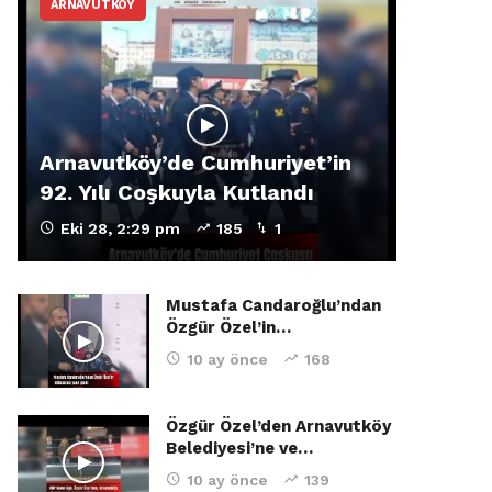
ARNAVUTKÖY
Arnavutköy’de Cumhuriyet’in
92. Yılı Coşkuyla Kutlandı
Eki 28, 2:29 pm
185
1
Mustafa Candaroğlu’ndan
Özgür Özel’in…
10 ay önce
168
Özgür Özel’den Arnavutköy
Belediyesi’ne ve…
10 ay önce
139