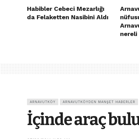
Habibler Cebeci Mezarlığı
Arnavu
da Felaketten Nasibini Aldı
nüfusu
Arnav
nereli
ARNAVUTKÖY
ARNAVUTKÖYDEN MANŞET HABERLER
İçinde araç bul