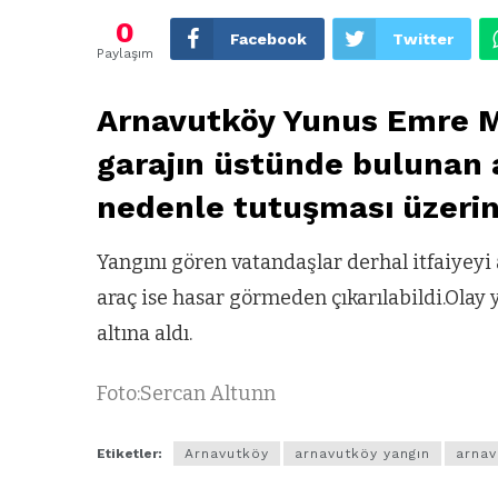
0
Facebook
Twitter
Paylaşım
Arnavutköy Yunus Emre M
garajın üstünde bulunan 
nedenle tutuşması üzerine
Yangını gören vatandaşlar derhal itfaiyeyi
araç ise hasar görmeden çıkarılabildi.Olay y
altına aldı.
Foto:Sercan Altunn
Etiketler:
Arnavutköy
arnavutköy yangın
arnav