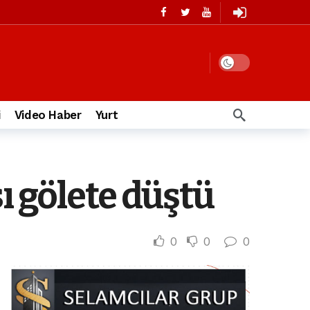
i
Video Haber
Yurt
ı gölete düştü
0
0
0