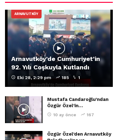
ARNAVUTKÖY
Arnavutköy’de Cumhuriyet’in
92. Yılı Coşkuyla Kutlandı
Eki 28, 2:29 pm
185
1
Mustafa Candaroğlu’ndan
Özgür Özel’in…
10 ay önce
167
Özgür Özel’den Arnavutköy