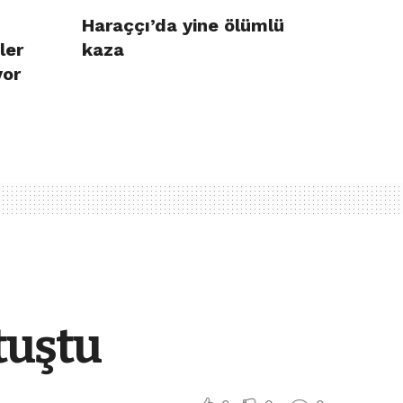
Haraççı’da yine ölümlü
ler
kaza
yor
tuştu