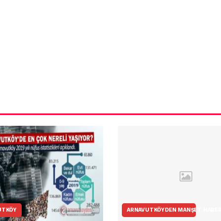
ün
Arnavutköy
Taşoluk’ta seyir
halindeki
ştı
otomobil alev
alev yandı.
UTKÖY
ARNAVUTKÖYDEN MANŞET HABE