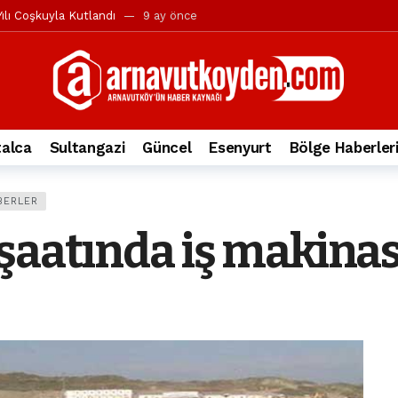
ılı Coşkuyla Kutlandı
9 ay önce
l’in iddialarına yanıt geldi
10 ay önce
yesi’ne ve Mustafa Candaroğlu’na yönelik suçlamalar
10 ay önce
a 344.868’e ulaştı
1 yıl önce
deki otomobil alev alev yandı.
2 yıl önce
alca
Sultangazi
Güncel
Esenyurt
Bölge Haberler
nleri protesto gösterisi düzenledi
2 yıl önce
t Bayramı kutlamaları coşkuyla gerçekleşti
2 yıl önce
BERLER
irbirlerinin üzerine devrildi
2 yıl önce
şaatında iş makinas
ada, taksideki yolcu öldü
3 yıl önce
nı tepkisi
3 yıl önce