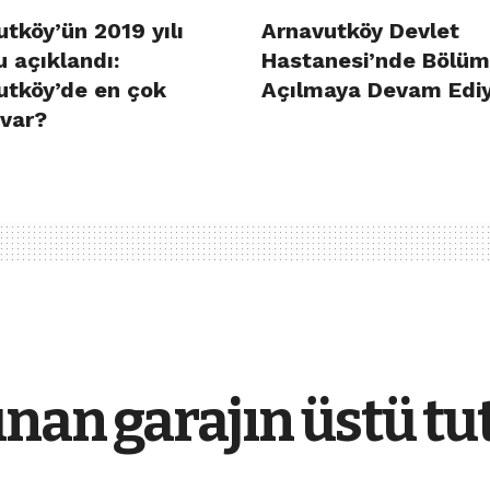
tköy’ün 2019 yılı
Arnavutköy Devlet
 açıklandı:
Hastanesi’nde Bölüm
utköy’de en çok
Açılmaya Devam Edi
 var?
unan garajın üstü tu