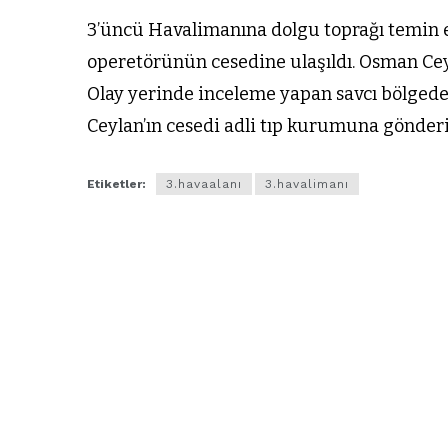
3’üncü Havalimanına dolgu toprağı temin e
operetörünün cesedine ulaşıldı. Osman Ceyl
Olay yerinde inceleme yapan savcı bölgeden
Ceylan’ın cesedi adli tıp kurumuna gönder
Etiketler:
3.havaalanı
3.havalimanı
ARNAVUTKÖY