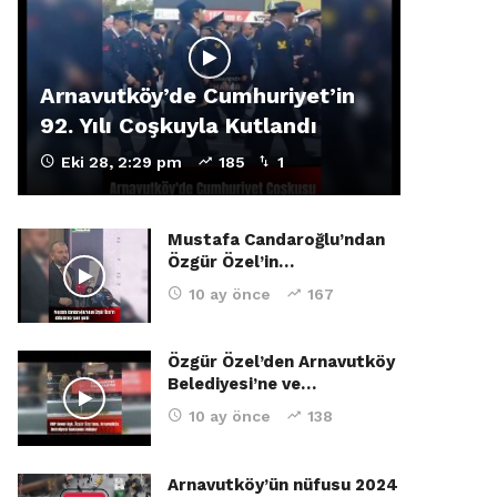
Arnavutköy’de Cumhuriyet’in
92. Yılı Coşkuyla Kutlandı
Eki 28, 2:29 pm
185
1
Mustafa Candaroğlu’ndan
Özgür Özel’in…
10 ay önce
167
Özgür Özel’den Arnavutköy
Belediyesi’ne ve…
10 ay önce
138
Arnavutköy’ün nüfusu 2024