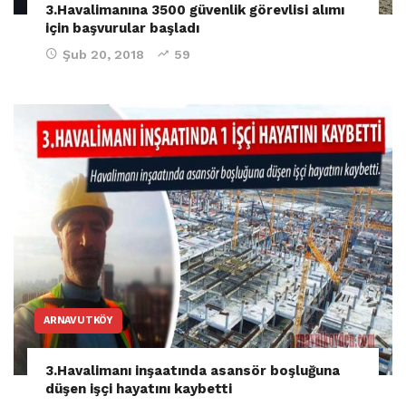
3.Havalimanına 3500 güvenlik görevlisi alımı
için başvurular başladı
Şub 20, 2018
59
ARNAVUTKÖY
3.Havalimanı inşaatında asansör boşluğuna
düşen işçi hayatını kaybetti