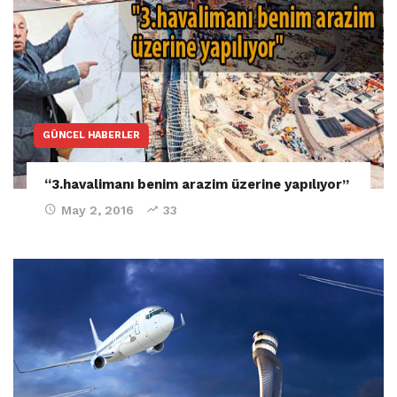
GÜNCEL HABERLER
“3.havalimanı benim arazim üzerine yapılıyor”
May 2, 2016
33