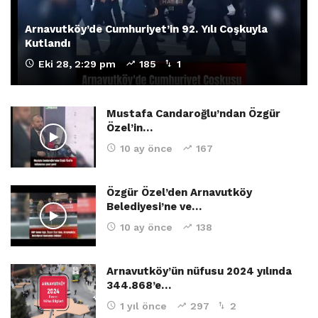
Arnavutköy’de Cumhuriyet’in 92. Yılı Coşkuyla
Kutlandı
Eki 28, 2:29 pm
185
1
Mustafa Candaroğlu’ndan Özgür
Özel’in…
10 ay önce
167
Özgür Özel’den Arnavutköy
Belediyesi’ne ve…
10 ay önce
138
Arnavutköy’ün nüfusu 2024 yılında
344.868’e…
1 yıl önce
297
2