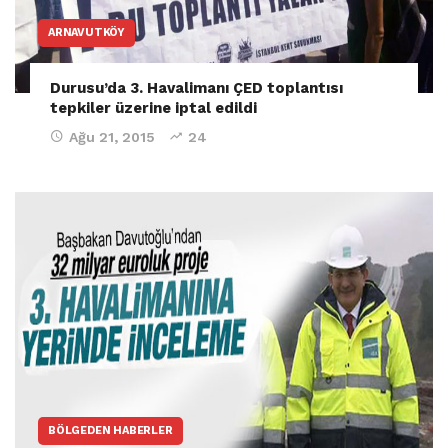
ARNAVUTKÖY
Durusu’da 3. Havalimanı ÇED toplantısı
tepkiler üzerine iptal edildi
Ağu 21, 2015
24
BÖLGEDEN HABERLER