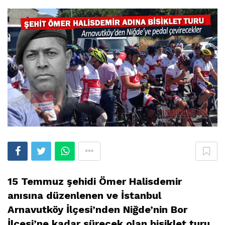
15 Temmuz şehidi Ömer Halisdemir
anısına düzenlenen ve İstanbul
Arnavutköy İlçesi’nden Niğde’nin Bor
İlçesi’ne kadar sürecek olan bisiklet turu