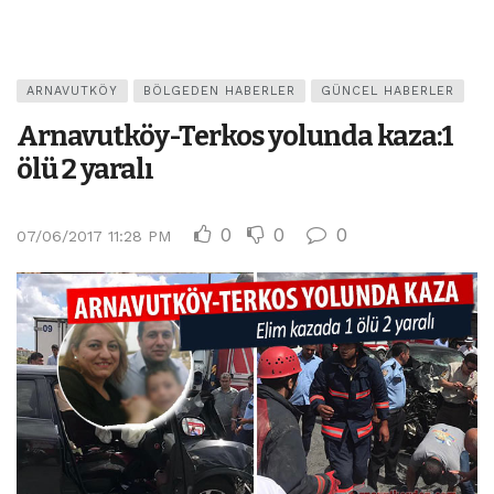
ARNAVUTKÖY
BÖLGEDEN HABERLER
GÜNCEL HABERLER
Arnavutköy-Terkos yolunda kaza:1
ölü 2 yaralı
0
0
0
07/06/2017 11:28 PM