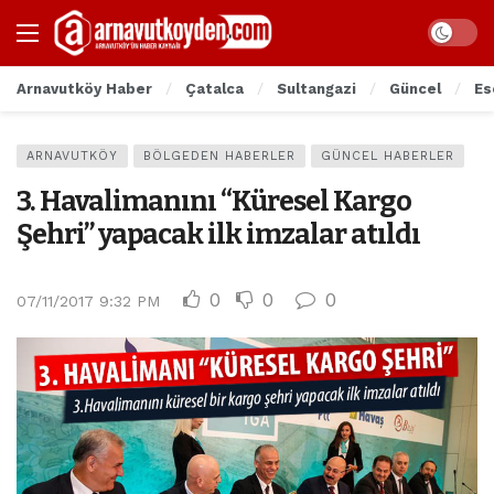
Arnavutköy Haber
Çatalca
Sultangazi
Güncel
Es
ARNAVUTKÖY
BÖLGEDEN HABERLER
GÜNCEL HABERLER
3. Havalimanını “Küresel Kargo
Şehri” yapacak ilk imzalar atıldı
0
0
0
07/11/2017 9:32 PM