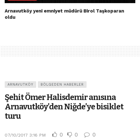
Arnavutköy yeni emniyet müdürü Birol Taşkoparan
oldu
ARNAVUTKÖY
BÖLGEDEN HABERLER
Şehit Ömer Halisdemir anısına
Arnavutköy’den Niğde’ye bisiklet
turu
0
0
0
07/10/2017 3:16 PM