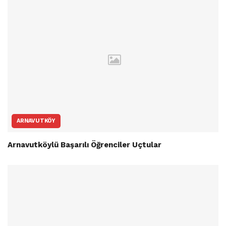
ARNAVUTKÖY
Arnavutköylü Başarılı Öğrenciler Uçtular