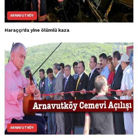
ARNAVUTKÖY
Haraççı’da yine ölümlü kaza
ARNAVUTKÖY