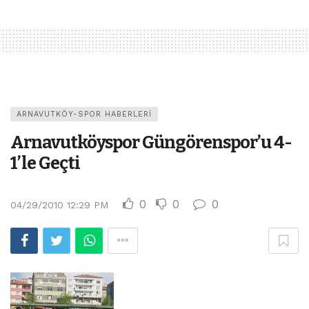
ARNAVUTKÖY-SPOR HABERLERI
Arnavutköyspor Güngörenspor’u 4-
1’le Geçti
0
0
0
04/29/2010 12:29 PM