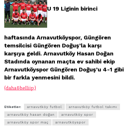
U 19 Liginin birinci
haftasında Arnavutköyspor, Güngören
temsilcisi Güngören Doğuş’la karşı
karşıya geldi. Arnavutköy Hasan Doğan
Stadında oynanan maçta ev sahibi ekip
Arnavutköyspor Güngören Doğuş’u 4-1 gibi
bir farkla yenmesini bildi.
(daha&helliip;)
Etiketler:
arnavutköy futbol
arnavutköy futbol takımı
arnavutköy hasan doğan
arnavutköy spor
arnavutköy spor maç
arnavutköyspor