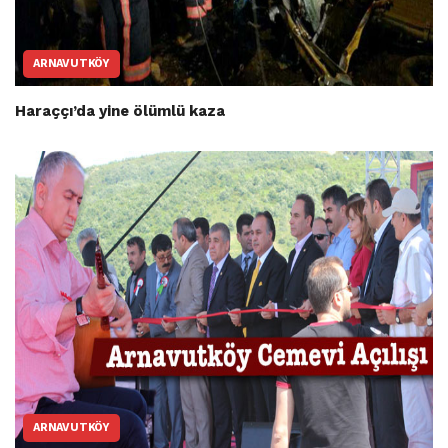
ARNAVUTKÖY
Haraççı’da yine ölümlü kaza
ARNAVUTKÖY