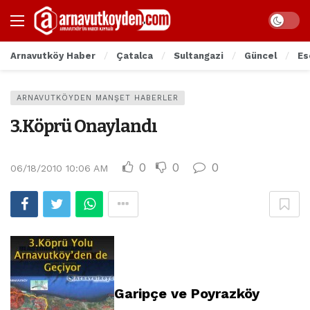
Arnavutköy Haber
Çatalca
Sultangazi
Güncel
Es
ARNAVUTKÖYDEN MANŞET HABERLER
3.Köprü Onaylandı
0
0
0
06/18/2010 10:06 AM
Garipçe ve Poyrazköy