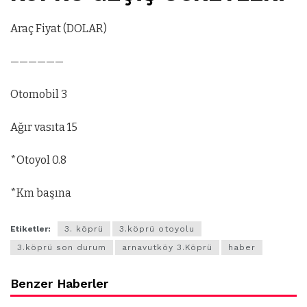
Araç Fiyat (DOLAR)
——————
Otomobil 3
Ağır vasıta 15
*Otoyol 0.8
*Km başına
Etiketler:
3. köprü
3.köprü otoyolu
3.köprü son durum
arnavutköy 3.Köprü
haber
Benzer Haberler