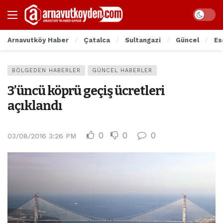
Arnavutköy Haber
Çatalca
Sultangazi
Güncel
Es
BÖLGEDEN HABERLER
GÜNCEL HABERLER
3’üncü köprü geçiş ücretleri
açıklandı
0
0
0
03/08/2016 3:26 PM