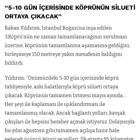
“5-10 GÜN İÇERİSİNDE KÖPRÜNÜN SİLUETİ
ORTAYA ÇIKACAK”
Bakan Yıldırım, İstanbul Boğazı’na inşa edilen
3.Köprü’nün ne zaman tamamlanacağının sorulması
üzerine, köprünün tamamlanma aşamasına geldiğini,
birleşmeye 150 metreye yakın mesafenin kaldığını
bildirdi.
Yıldırım, “Önümüzdeki 5-10 gün içerisinde köprü
tabliyesiyle, askı halatlarıyla köprü silüeti ortaya
çıkacak. Köprünün tamamen bitmesi mayıs ayında…
Her şeyi ile kaplaması ile ışıklandırması ile
tamamlanmış olacak. Ancak bağlantı yolları, kavşak
çıkışları ile hepsini beraber açmak istiyoruz. Dolayısıyla
bu yılın ağustosu gibi tamamen açılışa hazır hale
gelecek üçüncü köprü ve yolları. İlk etapta 95 kilometre